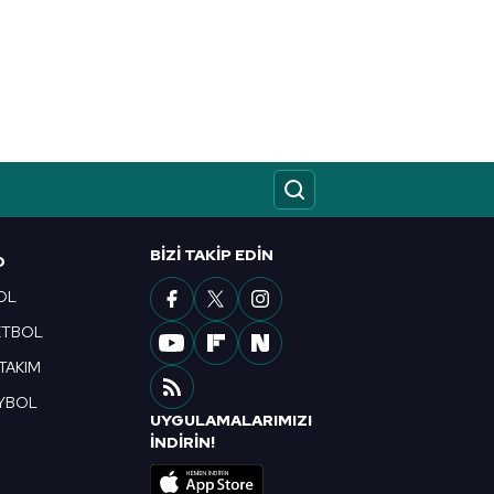
BIZI TAKIP EDIN
O
OL
ETBOL
 TAKIM
YBOL
UYGULAMALARIMIZI
R
İNDİRİN!