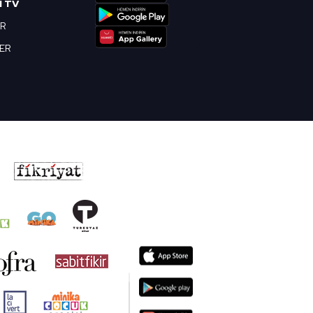
I TV
OR
BER