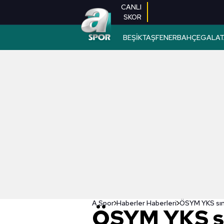
CANLI
SKOR
BEŞİKTAŞ
FENERBAHÇE
GALAT
A Spor
Haberler Haberleri
ÖSYM YKS sı