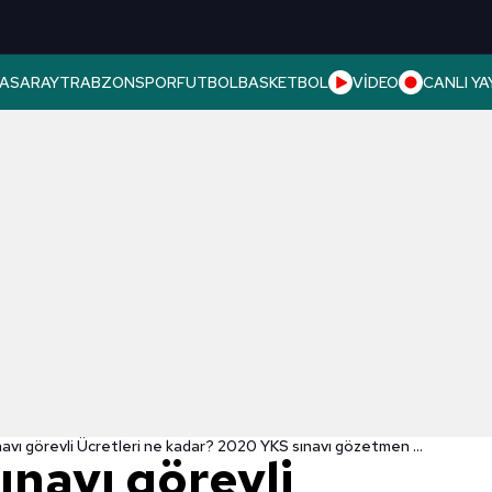
ASARAY
TRABZONSPOR
FUTBOL
BASKETBOL
VİDEO
CANLI YA
ÖSYM YKS sınavı görevli Ücretleri ne kadar? 2020 YKS sınavı gözetmen ücretleri...
navı görevli