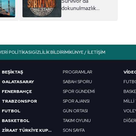
Survivor'da
dokunulmazlık
oyununu kim kazandı?
Eleme adayı kim
oldu?
VERI POLITIKASI
GIZLILIK BILDIRIMI
KÜNYE / İLETIŞIM
BEŞİKTAŞ
PROGRAMLAR
VIDE
GALATASARAY
SABAH SPORU
FUTB
FENERBAHÇE
SPOR GÜNDEMİ
BASK
TRABZONSPOR
SPOR AJANSI
MİLLİ
FUTBOL
GÜN ORTASI
VOLE
BASKETBOL
TAKIM OYUNU
DİĞE
ZİRAAT TÜRKİYE KUPASI
SON SAYFA