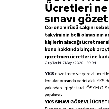
Ücretleri n
sınavı gözet
Corona virüsü salgını sebeb
takviminin belli olmasının
kişilerin alacağı ücret me
konu hakkında birçok araştı
gözetmen ücretleri ne kad
Giriş Tarihi:
17 Mayıs 2020 - 20:04
YKS
gözetmen ve görevli ücretleri 
konular arasında yerini aldı. YKS
yakından ilgi gösterdi. ÖSYM GİS 
yapılacak.
YKS SINAVI GÖREVLİ ÜCRET
Bina sorumlusu, yardımcısı, yöneti