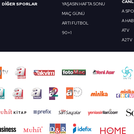
CANL
DİĞER SPORLAR
YAŞASIN HAFTA SONU
A SP
MAÇ GÜNÜ
A HA
ARTI FUTBOL
ATV
90+1
A2TV