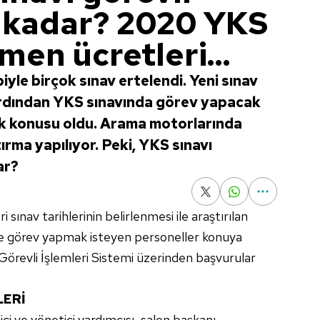
e kadar? 2020 YKS
men ücretleri...
iyle birçok sınav ertelendi. Yeni sınav
 ardından YKS sınavında görev yapacak
rak konusu oldu. Arama motorlarında
rma yapılıyor. Peki, YKS sınavı
ar?
sınav tarihlerinin belirlenmesi ile araştırılan
'de görev yapmak isteyen personeller konuya
Görevli İşlemleri Sistemi üzerinden başvurular
LERİ
ci ve yönetici yardımcısı, salon başkanı