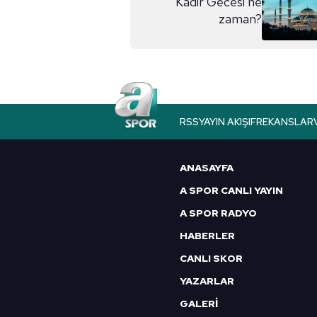
Kadir Gecesi ne
zaman?
RSS
YAYIN AKIŞI
FREKANSLAR
ANASAYFA
A SPOR CANLI YAYIN
A SPOR RADYO
HABERLER
CANLI SKOR
YAZARLAR
GALERİ