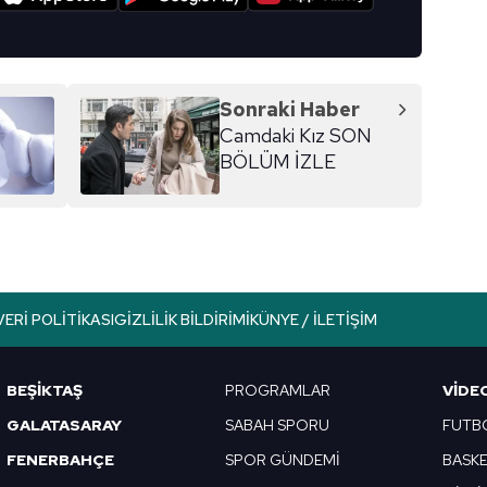
Sonraki Haber
Camdaki Kız SON
BÖLÜM İZLE
VERI POLITIKASI
GIZLILIK BILDIRIMI
KÜNYE / İLETIŞIM
BEŞİKTAŞ
PROGRAMLAR
VIDE
GALATASARAY
SABAH SPORU
FUTB
FENERBAHÇE
SPOR GÜNDEMİ
BASK