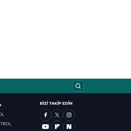
BIZI TAKIP EDIN
O
OL
ETBOL