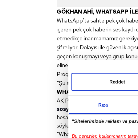
GÖKHAN
AHİ,
WHATSAPP
İLE
WhatsApp'ta sahte pek çok haber
içeren pek çok haberin ses kaydı d
etmedikçe inanmamamız gerekiyo
şifreliyor. Dolayısı ile güvenlik açı
geçen konuşmayı veya grup konuş
eline geçerse bu mesajların açık 
Programda Cüneyt Özdemir, konuyu
Reddet
"Şu anlık böyle bir şey yok" dedi.
WHATSAPP GRUPLARI HAKKI
AK Parti Gaziantep Milletvekili Ali
Rıza
sosyal medya
hesabı üzerinden bir açıklama yap
"Sitelerimizde reklam ve paza
söyledi.
"WhatsApp grupları ile ilgili TBMM
Bu çerezler, kullanıcıların tara