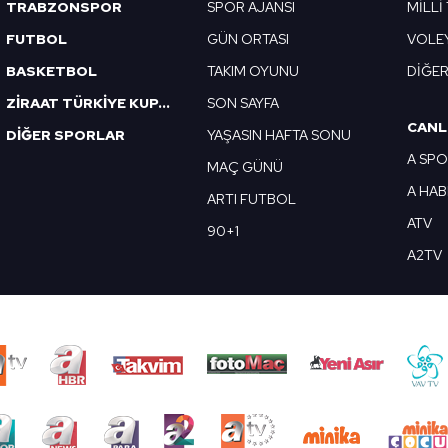
TRABZONSPOR
SPOR AJANSI
MİLLİ
FUTBOL
GÜN ORTASI
VOLE
BASKETBOL
TAKIM OYUNU
DİĞE
ZİRAAT TÜRKİYE KUPASI
SON SAYFA
CANL
DİĞER SPORLAR
YAŞASIN HAFTA SONU
A SP
MAÇ GÜNÜ
A HA
ARTI FUTBOL
ATV
90+1
A2TV