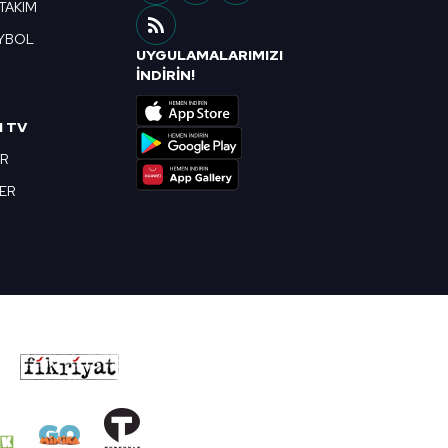
 TAKIM
YBOL
UYGULAMALARIMIZI
R
İNDİRİN!
I TV
OR
BER