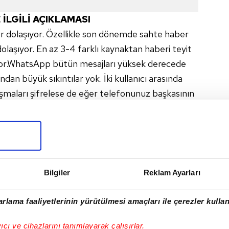
 İLGİLİ AÇIKLAMASI
 dolaşıyor. Özellikle son dönemde sahte haber
olaşıyor. En az 3-4 farklı kaynaktan haberi teyit
r.WhatsApp bütün mesajları yüksek derecede
sından büyük sıkıntılar yok. İki kullanıcı arasında
maları şifrelese de eğer telefonunuz başkasının
bir şekilde okunması mümkün hale geliyor.
 Adalet Bakanlığı'na sorduklarını belirterek
NDA AÇIKLAMA GELDİ
 Şahin,
Bilgiler
Reklam Ayarları
tı. Şahin, Twitter'dan yaptığı paylaşımda şunları
rlama faaliyetlerinin yürütülmesi amaçları ile çerezler kullan
'de kanuni düzenleme gibi dolaşan asılsız bir
yıcı ve cihazlarını tanımlayarak çalışırlar.