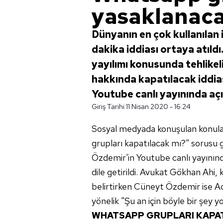
yasaklanaca
Dünyanın en çok kullanılan
dakika iddiası ortaya atıldı
yayılımı konusunda tehlikel
hakkında kapatılacak iddi
Youtube canlı yayınında açı
Giriş Tarihi:
11 Nisan 2020 - 16:24
Sosyal medyada konuşulan konula
grupları kapatılacak mı?" sorusu 
Özdemir'in Youtube canlı yayının
dile getirildi. Avukat Gökhan Ahi, k
belirtirken Cüneyt Özdemir ise Ad
yönelik "Şu an için böyle bir şey yok
WHATSAPP GRUPLARI KAPAT