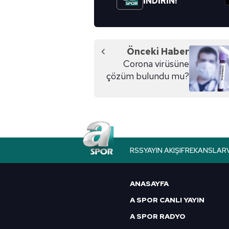
İNDİRİN!
Önceki Haber
Corona virüsüne
çözüm bulundu mu?
RSS
YAYIN AKIŞI
FREKANSLAR
ANASAYFA
A SPOR CANLI YAYIN
A SPOR RADYO