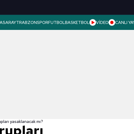
ASARAY
TRABZONSPOR
FUTBOL
BASKETBOL
VİDEO
CANLI YA
pları yasaklanacak mı?
rupları