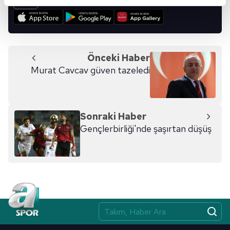
reklamların maliyetlerimizi karşılamak noktasında tek gelir
kalemimiz olduğunu sizlere hatırlatmak isteriz.
Her halükârda, kullanıcılar, bu çerezlere izin vermedikleri
takdirde, kullanıcılara hedefli reklamlar
Önceki Haber
gösterilmeyecektir."
Murat Cavcav güven tazeledi
Sizlere daha iyi bir hizmet sunabilmek için İnternet
Sitemizde kendimize ve üçüncü kişilere ait çerezler
kullanılmaktadır. Bu çerezler vasıtasıyla çeşitli kişisel
Sonraki Haber
verileriniz işlenmekte olup gerekli olan çerezler bilgi
Gençlerbirliği'nde şaşırtan düşüş
toplumu hizmetlerinin sunulması amacıyla
kullanılmaktadır. Diğer çerezler, sitemizin daha işlevsel
kılınması ve kişiselleştirilmesi ve sizlere yönelik
reklam/pazarlama faaliyetlerinin yapılması, amaçlarıyla
sınırlı olarak açık rızanız dahilinde kullanılacaktır.
Çerezlere ilişkin tercihlerinizi aşağıda yer alan panel
vasıtasıyla belirleyebilirsiniz. Çerezlere ilişkin detaylı bilgi