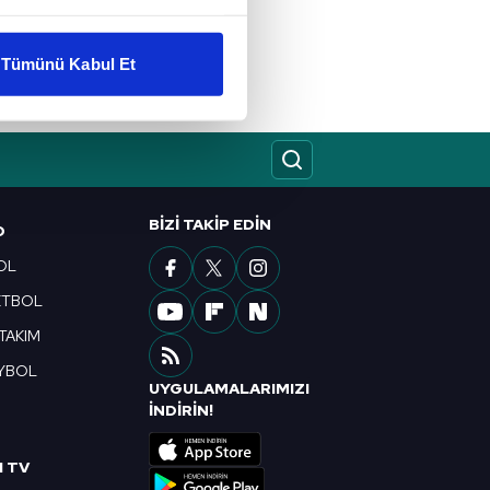
liyetlerimizi karşılamak
Tümünü Kabul Et
ar gösterilmeyecektir."
çerezler kullanılmaktadır. Bu
u hizmetlerinin sunulması
i ve sizlere yönelik
BIZI TAKIP EDIN
nılacaktır.
O
OL
kin detaylı bilgi için Ayarlar
ETBOL
 TAKIM
ak ve sitemizde ilgili
YBOL
UYGULAMALARIMIZI
R
İNDİRİN!
I TV