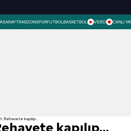
ASARAY
TRABZONSPOR
FUTBOL
BASKETBOL
VİDEO
CANLI YA
t: Rehavete kapılıp...
Rehavete kapılıp...