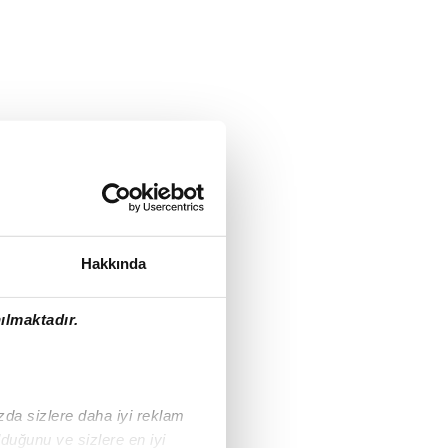
Hakkında
ılmaktadır.
ızda sizlere daha iyi reklam
duğunu ve sizlere en iyi