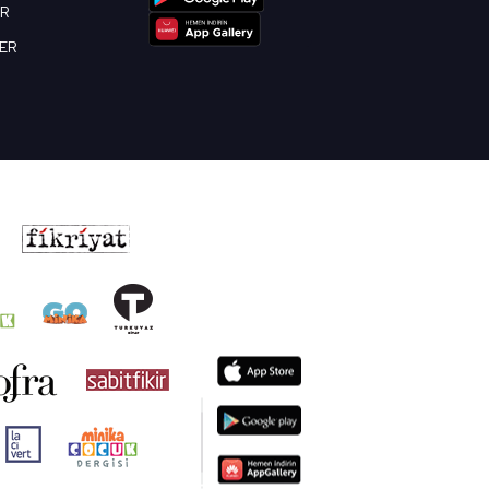
OR
BER