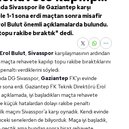
nda Sivasspor ile Gaziantep karşı
le 1-1 sona erdi maçtan sonra misafir
rol Bulut önemli açıklamalarda bulundu.
topu rakibe bıraktık" dedi.
Erol Bulut
,
Sivasspor
karşılaşmasının ardından
ı maçta rehavete kapılıp topu rakibe bıraktıklarını
enaltı verdiklerini söyledi.
ında DG Sivasspor,
Gaziantep
FK'yı evinde
le sona erdi. Gaziantep FK Teknik Direktörü Erol
 açıklamada, iyi başladıkları maçta rehavete
 ve küçük hatalardan dolayı rakibe penaltı
ilk maçını Sivasspor'a karşı oynadık. Kendi evinde
nceki senelerden de biliyorduk. Maça iyi başladık,
e geçtik ama bundan sonra biraz rehavete