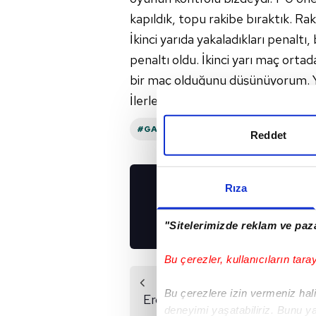
kapıldık, topu rakibe bıraktık. Raki
İkinci yarıda yakaladıkları penaltı
penaltı oldu. İkinci yarı maç ortad
bir maç olduğunu düşünüyorum. Ye
İlerleyen haftalarda daha iyi bir G
#GAZIANTEP FK
#SIVASSPOR
#E
Reddet
Rıza
UYGULAMALARIMIZ
İNDİRİN!
"Sitelerimizde reklam ve paza
Bu çerezler, kullanıcıların tara
Önceki Haber
Bu çerezlere izin vermeniz halin
Erol Bulut'tan hakem
deneyimi yaşatabiliriz. Bunu y