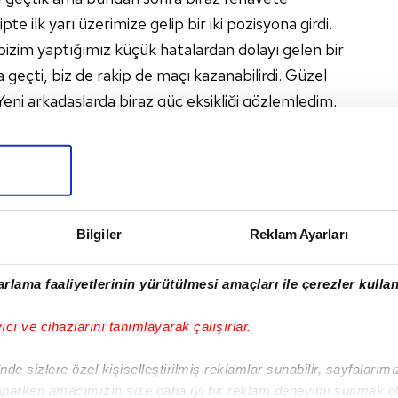
pte ilk yarı üzerimize gelip bir iki pozisyona girdi.
, bizim yaptığımız küçük hatalardan dolayı gelen bir
a geçti, biz de rakip de maçı kazanabilirdi. Güzel
ni arkadaşlarda biraz güç eksikliği gözlemledim.
aziantep izlettireceğiz" dedi.
ROL BULUT
#GAZIANTEP
Bilgiler
Reklam Ayarları
I
rlama faaliyetlerinin yürütülmesi amaçları ile çerezler kullan
yıcı ve cihazlarını tanımlayarak çalışırlar.
Sonraki Haber
de sizlere özel kişiselleştirilmiş reklamlar sunabilir, sayfalarım
Erol Bulut'tan
aparken amacımızın size daha iyi bir reklam deneyimi sunmak ol