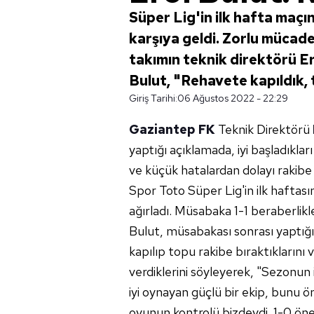
Süper Lig'in ilk hafta maçı
karşıya geldi. Zorlu mücade
takımın teknik direktörü E
Bulut, "Rehavete kapıldık, 
Giriş Tarihi:
06 Ağustos 2022 - 22:29
Gaziantep FK
Teknik Direktörü
yaptığı açıklamada, iyi başladıklar
ve küçük hatalardan dolayı rakibe p
Spor Toto Süper Lig'in ilk haftas
ağırladı. Müsabaka 1-1 beraberlik
Bulut, müsabakası sonrası yaptığı
kapılıp topu rakibe bıraktıklarını
verdiklerini söyleyerek, "Sezonun 
iyi oynayan güçlü bir ekip, bunu ö
oyunun kontrolü bizdeydi. 1-0 ön