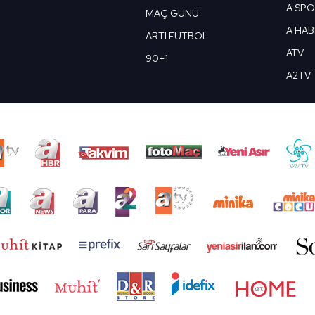
A SP
MAÇ GÜNÜ
A HA
ARTI FUTBOL
ATV
90+1
A2TV