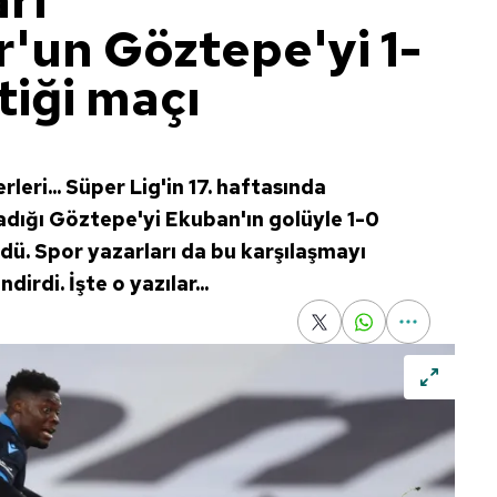
rı
'un Göztepe'yi 1-
tiği maçı
eri... Süper Lig'in 17. haftasında
adığı Göztepe'yi Ekuban'ın golüyle 1-0
dü. Spor yazarları da bu karşılaşmayı
irdi. İşte o yazılar...