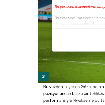
Bu çerezler, kullanıcıların tara
Bu çerezlere izin vermeniz halin
deneyimi yaşatabiliriz. Bunu y
içerikleri sunabilmek adına el
noktasında tek gelir kalemimiz 
Her halükârda, kullanıcılar, bu 
Sizlere daha iyi bir hizmet sun
çerezler vasıtasıyla çeşitli kiş
amacıyla kullanılmaktadır. Diğer
reklam/pazarlama faaliyetlerinin
Çerezlere ilişkin tercihlerinizi 
Bu yüzden ilk yarıda Göztepe'nin
butonuna tıklayabilir,
Çerez Bi
pozisyonundan başka bir tehlikesi 
performansıyla Nwakaeme bu takım
6698 sayılı Kişisel Verilerin 