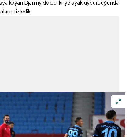
aya koyan Djaniny de bu ikiliye ayak uydurduğunda
 çerezlerle ilgili bilgi almak için lütfen
tıklayınız
.
larını izledik.