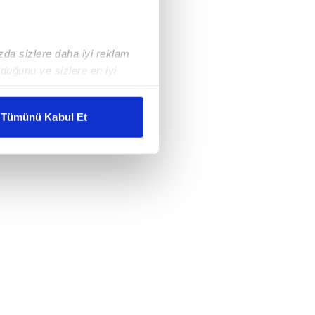
ızda sizlere daha iyi reklam
duğunu ve sizlere en iyi
liyetlerimizi karşılamak
Tümünü Kabul Et
ar gösterilmeyecektir."
çerezler kullanılmaktadır. Bu
u hizmetlerinin sunulması
i ve sizlere yönelik
nılacaktır.
kin detaylı bilgi için Ayarlar
ak ve sitemizde ilgili