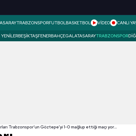
ASARAY
TRABZONSPOR
FUTBOL
BASKETBOL
VİDEO
CANLI YA
 YENILER
BEŞIKTAŞ
FENERBAHÇE
GALATASARAY
TRABZONSPOR
DI
Spor yazarları Trabzonspor'un Göztepe'yi 1-0 mağlup ettiği maçı yorumladı