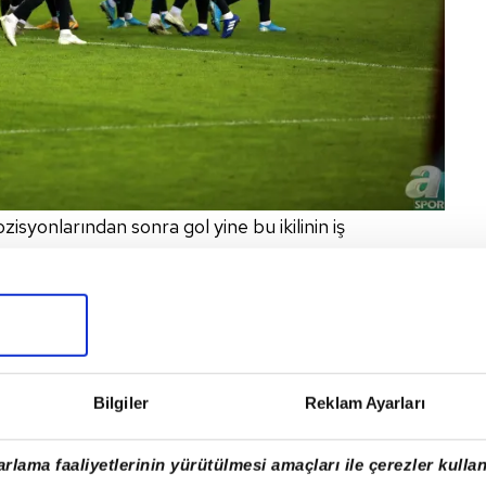
zisyonlarından sonra gol yine bu ikilinin iş
rdiği top ve de Ekuban'la kazanılan gol. Geçen
ri olan takım savunmasında bir hayli yol alındığı
culara geldiği zaman Nwakaeme, Ekuban ve de
rdımcı oldular.
Bilgiler
Reklam Ayarları
rlama faaliyetlerinin yürütülmesi amaçları ile çerezler kullan