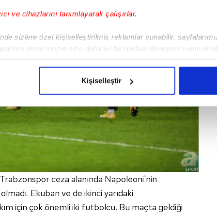
yıcı ve cihazlarını tanımlayarak çalışırlar.
de sizlere özel kişiselleştirilmiş reklamlar sunabilir, sayfalarım
aparken amacımızın size daha iyi bir reklam deneyimi sunmak ol
imizden gelen çabayı gösterdiğimizi ve bu noktada, reklamların ma
olduğunu sizlere hatırlatmak isteriz.
Kişiselleştir
çerezlere izin vermedikleri takdirde, kullanıcılara hedefli reklaml
abilmek için İnternet Sitemizde kendimize ve üçüncü kişilere ait 
isel verileriniz işlenmekte olup gerekli olan çerezler bilgi toplum
 çerezler, sitemizin daha işlevsel kılınması ve kişiselleştirilmes
 yapılması, amaçlarıyla sınırlı olarak açık rızanız dahilinde kulla
aşağıda yer alan panel vasıtasıyla belirleyebilirsiniz. Çerezlere iliş
 Trabzonspor ceza alanında Napoleoni'nin
lgilendirme Metnimizi
ziyaret edebilirsiniz.
olmadı. Ekuban ve de ikinci yarıdaki
 için çok önemli iki futbolcu. Bu maçta geldiği
Korunması Kanunu uyarınca hazırlanmış Aydınlatma Metnimizi okum