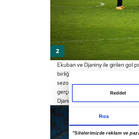
Ekuban ve Djaniny ile girilen gol po
birliğinden geldi. Djaniny'nin geti
sezonun en önemli sorunlarından bi
gerçeği var. Top Göztepeli oyun
Reddet
Djaniny takım savunmasına hep ya
Rıza
"Sitelerimizde reklam ve paza