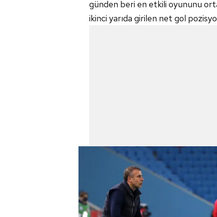
günden beri en etkili oyununu ort
mevzuata uygun olarak kullanılan
ikinci yarıda girilen net gol pozisyon