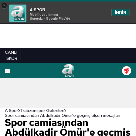
×
A SPOR
İNDİR
Mobil uygulaması
Ücretsiz - Google Play'de
CANLI
SKOR
EN YENILER
BEŞIKTAŞ
FENERBAHÇE
GALATASARAY
TRABZONSPO
A Spor
Trabzonspor Galerileri
Spor camiasından Abdülkadir Ömür'e geçmiş olsun mesajları
Spor camiasından
Abdülkadir Ömür'e geçmiş