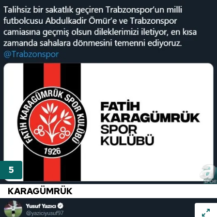
kullanılmaktadır. Diğer çerezler, sitemizin daha işlevsel
kılınması ve kişiselleştirilmesi ve sizlere yönelik
reklam/pazarlama faaliyetlerinin yapılması, amaçlarıyla
sınırlı olarak açık rızanız dahilinde kullanılacaktır.
Çerezlere ilişkin tercihlerinizi aşağıda yer alan panel
vasıtasıyla belirleyebilirsiniz. Çerezlere ilişkin detaylı bilgi
için Ayarlar butonuna tıklayabilir,
Çerez Bilgilendirme
Metnimizi
ziyaret edebilirsiniz.
6698 sayılı Kişisel Verilerin Korunması Kanunu uyarınca
hazırlanmış Aydınlatma Metnimizi okumak ve sitemizde
ilgili mevzuata uygun olarak kullanılan çerezlerle ilgili bilgi
almak için lütfen
tıklayınız
.
KARAGÜMRÜK