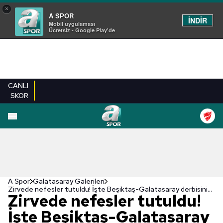
×
A SPOR
İNDİR
Mobil uygulaması
Ücretsiz - Google Play'de
CANLI
SKOR
EN YENILER
BEŞIKTAŞ
FENERBAHÇE
GALATASARAY
TRABZONSPO
A Spor
Galatasaray Galerileri
Zirvede nefesler tutuldu! İşte Beşiktaş-Galatasaray derbisinin muhtemel 11'leri
Zirvede nefesler tutuldu!
İşte Beşiktaş-Galatasaray