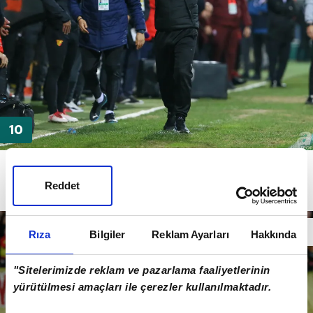
Galatasaray kadrosu sezon başından beri yapılan
transferlerle yazılıdan geçti ama direksiyon
Reddet
sınanvından
ve uygulamadan kaldı.
Rıza
Bilgiler
Reklam Ayarları
Hakkında
"Sitelerimizde reklam ve pazarlama faaliyetlerinin
yürütülmesi amaçları ile çerezler kullanılmaktadır.