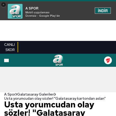
×
A SPOR
İNDİR
Mobil uygulaması
Ücretsiz - Google Play'de
CANLI
SKOR
EN YENILER
BEŞIKTAŞ
FENERBAHÇE
GALATASARAY
TRABZONSPO
A Spor
Galatasaray Galerileri
Usta yorumcudan olay sözler! "Galatasaray kartondan aslan"
Usta yorumcudan olay
sözler! "Galatasaray