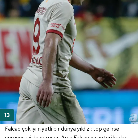
Falcao
çok iyi niyetli bir dünya yıldızı; top gelirse
vuruyor; iyi de vuruyor. Ama
Falcao'ya
yeteri kadar