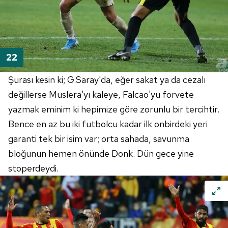
Şurası kesin ki; G.Saray'da, eğer sakat ya da cezalı
değillerse
Muslera'yı
kaleye,
Falcao'yu
forvete
yazmak eminim ki hepimize göre zorunlu bir tercihtir.
Bence en az bu iki futbolcu kadar ilk
onbirdeki
yeri
garanti tek bir isim var; orta sahada, savunma
bloğunun
hemen önünde
Donk
. Dün gece yine
stoperdeydi
.