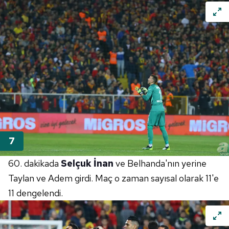
60. dakikada
Selçuk İnan
ve
Belhanda'nın
yerine
Taylan ve Adem girdi. Maç o zaman sayısal olarak
11'e
11 dengelendi.