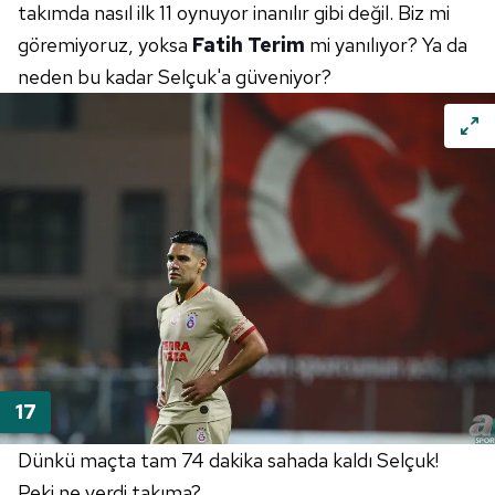
takımda nasıl ilk 11 oynuyor inanılır gibi değil. Biz mi
göremiyoruz, yoksa
Fatih Terim
mi yanılıyor? Ya da
neden bu kadar Selçuk'a güveniyor?
Dünkü maçta tam 74 dakika sahada kaldı Selçuk!
Peki ne verdi takıma?