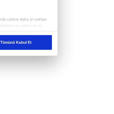
ızda sizlere daha iyi reklam
duğunu ve sizlere en iyi
liyetlerimizi karşılamak
Tümünü Kabul Et
ar gösterilmeyecektir."
çerezler kullanılmaktadır. Bu
u hizmetlerinin sunulması
i ve sizlere yönelik
nılacaktır.
kin detaylı bilgi için Ayarlar
ak ve sitemizde ilgili