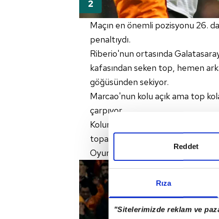
Maçın en önemli pozisyonu 26. da
penaltıydı.
Riberio'nun ortasında Galatasaray
kafasından seken top, hemen ark
göğüsünden sekiyor.
Marcao'nun kolu açık ama top kol
çarpıyor.
Koluna çarpsa bile elle oynama 
topa Manzano son derece yanlış bir
Reddet
Oyunun kırılma noktası oldu. Belki
Rıza
"Sitelerimizde reklam ve paza