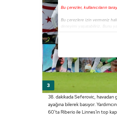
Bu çerezler, kullanıcıların tara
Bu çerezlere izin vermeniz halin
deneyimi yaşatabiliriz. Bunu y
içerikleri sunabilmek adına el
noktasında tek gelir kalemimiz 
Her halükârda, kullanıcılar, bu 
Sizlere daha iyi bir hizmet sun
çerezler vasıtasıyla çeşitli kiş
amacıyla kullanılmaktadır. Diğer
reklam/pazarlama faaliyetlerinin
Çerezlere ilişkin tercihlerinizi 
38. dakikada Seferovic, havadan
butonuna tıklayabilir,
Çerez Bi
ayağına bilerek basıyor. Yardımcı
60'ta Riberio ile Linnes'in top k
6698 sayılı Kişisel Verilerin 