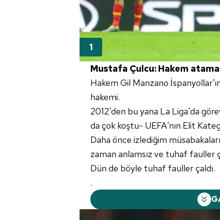
Mustafa Çulcu: Hakem ataması 
Hakem Gil Manzano İspanyollar'ın
hakemi.
2012'den bu yana La Liga'da görev
da çok koştu- UEFA'nın Elit Kateg
Daha önce izlediğim müsabakaların
zaman anlamsız ve tuhaf fauller ç
Dün de böyle tuhaf fauller çaldı.
.
G