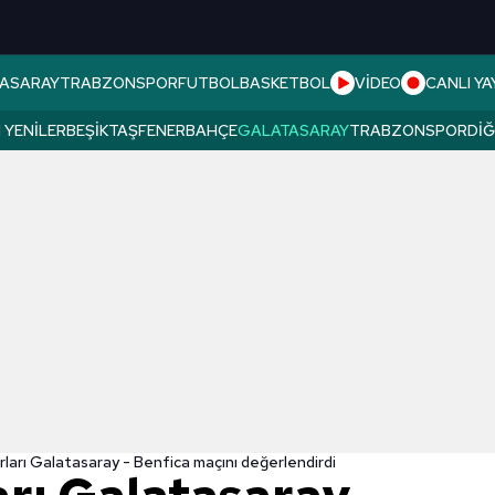
ASARAY
TRABZONSPOR
FUTBOL
BASKETBOL
VİDEO
CANLI YA
 YENILER
BEŞIKTAŞ
FENERBAHÇE
GALATASARAY
TRABZONSPOR
DI
rları Galatasaray - Benfica maçını değerlendirdi