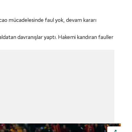
 çerezlerle ilgili bilgi almak için lütfen
tıklayınız
.
rcao mücadelesinde faul yok, devam kararı
aldatan davranışlar yaptı. Hakemi kandıran fauller