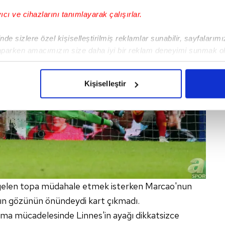
yıcı ve cihazlarını tanımlayarak çalışırlar.
de sizlere özel kişiselleştirilmiş reklamlar sunabilir, sayfalarım
aparken amacımızın size daha iyi bir reklam deneyimi sunmak ol
imizden gelen çabayı gösterdiğimizi ve bu noktada, reklamların ma
olduğunu sizlere hatırlatmak isteriz.
Kişiselleştir
çerezlere izin vermedikleri takdirde, kullanıcılara hedefli reklaml
abilmek için İnternet Sitemizde kendimize ve üçüncü kişilere ait 
isel verileriniz işlenmekte olup gerekli olan çerezler bilgi toplum
 çerezler, sitemizin daha işlevsel kılınması ve kişiselleştirilmes
 yapılması, amaçlarıyla sınırlı olarak açık rızanız dahilinde kulla
aşağıda yer alan panel vasıtasıyla belirleyebilirsiniz. Çerezlere iliş
 gelen topa müdahale etmek isterken Marcao'nun
lgilendirme Metnimizi
ziyaret edebilirsiniz.
nın gözünün önündeydi kart çıkmadı.
apma mücadelesinde Linnes'in ayağı dikkatsizce
Korunması Kanunu uyarınca hazırlanmış Aydınlatma Metnimizi okum