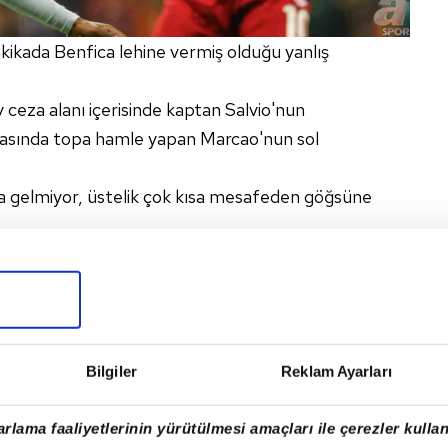
kikada Benfica lehine vermiş olduğu yanlış
 ceza alanı içerisinde kaptan Salvio'nun
asında topa hamle yapan Marcao'nun sol
a gelmiyor, üstelik çok kısa mesafeden göğsüne
diyemeyeceğimiz bir pozisyonda göğüsten seken
 penaltı kararı verdi.
 de turun kaderini etkiledi.
Bilgiler
Reklam Ayarları
rlama faaliyetlerinin yürütülmesi amaçları ile çerezler kullan