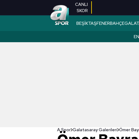
CANLI
SKOR
BEŞİKTAŞ
FENERBAHÇE
GALAT
EN
A Spor
Galatasaray Galerileri
Ömer Bayr