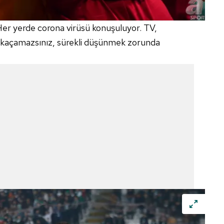
 çerezlerle ilgili bilgi almak için lütfen
tıklayınız
.
 Her yerde
corona
virüsü konuşuluyor. TV,
 kaçamazsınız, sürekli düşünmek zorunda