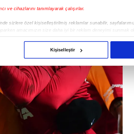
yıcı ve cihazlarını tanımlayarak çalışırlar.
de sizlere özel kişiselleştirilmiş reklamlar sunabilir, sayfalarım
aparken amacımızın size daha iyi bir reklam deneyimi sunmak ol
imizden gelen çabayı gösterdiğimizi ve bu noktada, reklamların ma
olduğunu sizlere hatırlatmak isteriz.
Kişiselleştir
çerezlere izin vermedikleri takdirde, kullanıcılara hedefli reklaml
abilmek için İnternet Sitemizde kendimize ve üçüncü kişilere ait 
isel verileriniz işlenmekte olup gerekli olan çerezler bilgi toplum
 çerezler, sitemizin daha işlevsel kılınması ve kişiselleştirilmes
 yapılması, amaçlarıyla sınırlı olarak açık rızanız dahilinde kulla
aşağıda yer alan panel vasıtasıyla belirleyebilirsiniz. Çerezlere iliş
lgilendirme Metnimizi
ziyaret edebilirsiniz.
Korunması Kanunu uyarınca hazırlanmış Aydınlatma Metnimizi okum