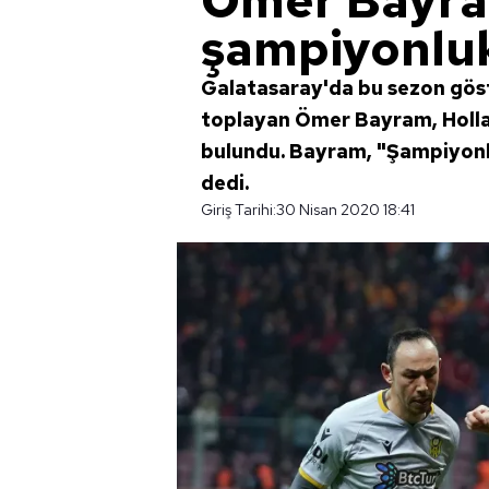
Ömer Bayr
şampiyonluk
Galatasaray'da bu sezon gös
toplayan Ömer Bayram, Holla
bulundu. Bayram, "Şampiyonl
dedi.
Giriş Tarihi:
30 Nisan 2020 18:41