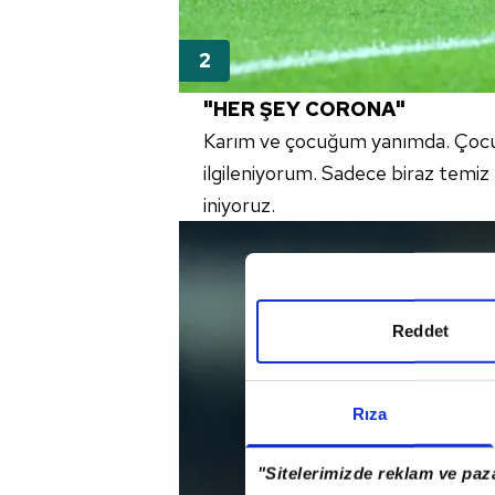
"HER ŞEY
CORONA
"
Karım ve çocuğum yanımda. Çocuğ
ilgileniyorum. Sadece biraz temiz
iniyoruz.
Reddet
Rıza
"Sitelerimizde reklam ve paza