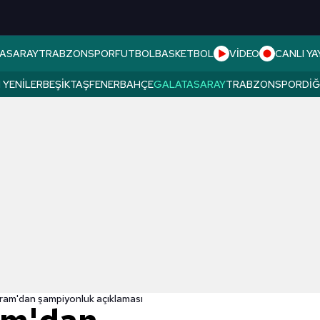
ASARAY
TRABZONSPOR
FUTBOL
BASKETBOL
VİDEO
CANLI YA
 YENILER
BEŞIKTAŞ
FENERBAHÇE
GALATASARAY
TRABZONSPOR
DI
am'dan şampiyonluk açıklaması