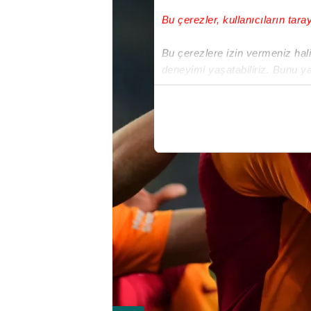
Bu çerezler, kullanıcıların tara
Bu çerezlere izin vermeniz halin
deneyimi yaşatabiliriz. Bunu y
içerikleri sunabilmek adına el
noktasında tek gelir kalemimiz 
Her halükârda, kullanıcılar, bu 
Sizlere daha iyi bir hizmet sun
çerezler vasıtasıyla çeşitli kiş
amacıyla kullanılmaktadır. Diğer
reklam/pazarlama faaliyetlerinin
Çerezlere ilişkin tercihlerinizi 
butonuna tıklayabilir,
Çerez Bi
6698 sayılı Kişisel Verilerin 