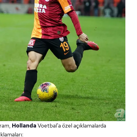
yram,
Hollanda
Voetbal'a özel açıklamalarda
klamaları: