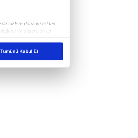
ızda sizlere daha iyi reklam
duğunu ve sizlere en iyi
liyetlerimizi karşılamak
Tümünü Kabul Et
ar gösterilmeyecektir."
çerezler kullanılmaktadır. Bu
u hizmetlerinin sunulması
i ve sizlere yönelik
nılacaktır.
kin detaylı bilgi için Ayarlar
ak ve sitemizde ilgili