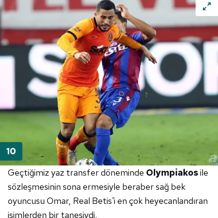
için Ayarlar butonuna tıklayabilir,
Çerez Bilgilendirme
Metnimizi
ziyaret edebilirsiniz.
6698 sayılı Kişisel Verilerin Korunması Kanunu uyarınca
hazırlanmış Aydınlatma Metnimizi okumak ve sitemizde
ilgili mevzuata uygun olarak kullanılan çerezlerle ilgili bilgi
almak için lütfen
tıklayınız
.
Geçtiğimiz yaz transfer döneminde
Olympiakos
ile
sözleşmesinin sona ermesiyle beraber sağ bek
oyuncusu Omar, Real Betis'i en çok heyecanlandıran
isimlerden bir tanesiydi.