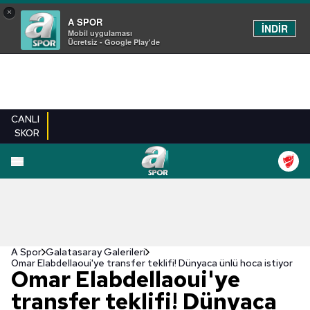
×
A SPOR
İNDİR
Mobil uygulaması
Ücretsiz - Google Play'de
CANLI
SKOR
EN YENILER
BEŞIKTAŞ
FENERBAHÇE
GALATASARAY
TRABZONSPO
A Spor
Galatasaray Galerileri
Omar Elabdellaoui'ye transfer teklifi! Dünyaca ünlü hoca istiyor
Omar Elabdellaoui'ye
transfer teklifi! Dünyaca