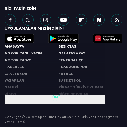
BIZI TAKIP EDIN
UYGULAMALARIMIZI İNDİRİN!
ANASAYFA
BEŞİKTAŞ
A SPOR CANLI YAYIN
GALATASARAY
A SPOR RADYO
FENERBAHÇE
HABERLER
TRABZONSPOR
CANLI SKOR
FUTBOL
YAZARLAR
BASKETBOL
GALERİ
ZİRAAT TÜRKİYE KUPASI
VİDEO
DİĞER SPORLAR
TÜMÜ
PROGRAMLAR
VIDEO
SABAH SPORU
FUTBOL
Copyright © 2026 A Spor. Tüm Hakları Saklıdır. Turkuvaz Haberleşme ve
SPOR GÜNDEMİ
BASKETBOL
Yayıncılık A.Ş.