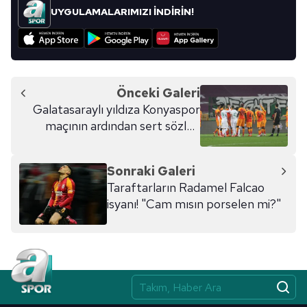
UYGULAMALARIMIZI İNDİRİN!
Önceki Galeri
Galatasaraylı yıldıza Konyaspor
maçının ardından sert sözler!
"Talibi varsa hemen satılsın"
Sonraki Galeri
Taraftarların Radamel Falcao
isyanı! "Cam mısın porselen mi?"