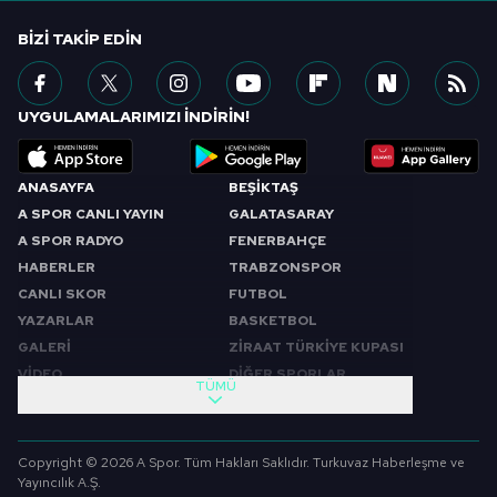
BIZI TAKIP EDIN
UYGULAMALARIMIZI İNDİRİN!
ANASAYFA
BEŞİKTAŞ
A SPOR CANLI YAYIN
GALATASARAY
A SPOR RADYO
FENERBAHÇE
HABERLER
TRABZONSPOR
CANLI SKOR
FUTBOL
YAZARLAR
BASKETBOL
GALERİ
ZİRAAT TÜRKİYE KUPASI
VİDEO
DİĞER SPORLAR
TÜMÜ
PROGRAMLAR
VIDEO
SABAH SPORU
FUTBOL
Copyright © 2026 A Spor. Tüm Hakları Saklıdır. Turkuvaz Haberleşme ve
SPOR GÜNDEMİ
BASKETBOL
Yayıncılık A.Ş.