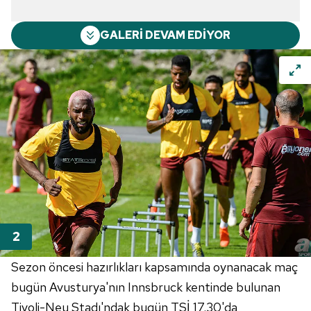
GALERİ DEVAM EDİYOR
Sezon öncesi hazırlıkları kapsamında oynanacak maç
bugün Avusturya'nın Innsbruck kentinde bulunan
Tivoli-Neu Stadı'ndak bugün TSİ 17.30'da