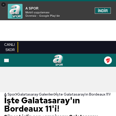
×
A SPOR
İNDİR
Mobil uygulaması
Ücretsiz - Google Play'de
CANLI
SKOR
EN YENILER
BEŞIKTAŞ
FENERBAHÇE
GALATASARAY
TRABZONSPO
A Spor
Galatasaray Galerileri
İşte Galatasaray'ın Bordeaux 11'i!
İşte Galatasaray'ın
Bordeaux 11'i!