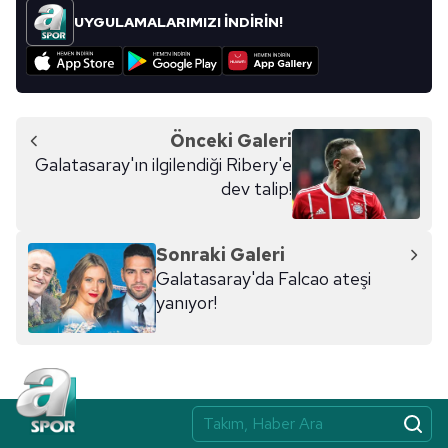
UYGULAMALARIMIZI İNDİRİN!
Önceki Galeri
Galatasaray'ın ilgilendiği Ribery'e
dev talip!
Sonraki Galeri
Galatasaray'da Falcao ateşi
yanıyor!