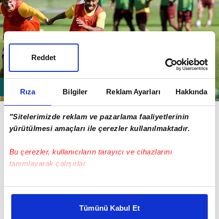
Reddet
Rıza
Bilgiler
Reklam Ayarları
Hakkında
MARIANO
"Sitelerimizde reklam ve pazarlama faaliyetlerinin
yürütülmesi amaçları ile çerezler kullanılmaktadır.
Bu çerezler, kullanıcıların tarayıcı ve cihazlarını
tanımlayarak çalışırlar.
Bu çerezlere izin vermeniz halinde sizlere özel
kişiselleştirilmiş reklamlar sunabilir, sayfalarımızda sizlere
Tümünü Kabul Et
daha iyi reklam deneyimi yaşatabiliriz. Bunu yaparken