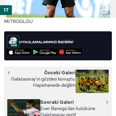
MITROGLOU
UYGULAMALARIMIZI İNDİRİN!
Önceki Galeri
Galatasaray'ın gözdesi konuştu:
Hapishanede değilim
Sonraki Galeri
Ever Banega'dan kulübüne
Galatasaray resti!