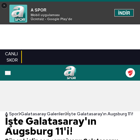
×
A SPOR
İNDİR
Mobil uygulaması
Ücretsiz - Google Play'de
CANLI
SKOR
EN YENILER
BEŞIKTAŞ
FENERBAHÇE
GALATASARAY
TRABZONSPO
A Spor
Galatasaray Galerileri
İşte Galatasaray'ın Augsburg 11'i!
İşte Galatasaray'ın
Augsburg 11'i!