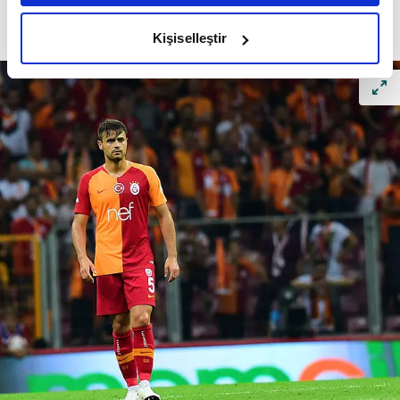
amacımızın size daha iyi bir reklam deneyimi sunmak
olduğunu ve sizlere en iyi içerikleri sunabilmek adına
Kişiselleştir
elimizden gelen çabayı gösterdiğimizi ve bu noktada,
reklamların maliyetlerimizi karşılamak noktasında tek gelir
kalemimiz olduğunu sizlere hatırlatmak isteriz.
Her halükârda, kullanıcılar, bu çerezlere izin vermedikleri
takdirde, kullanıcılara hedefli reklamlar
gösterilmeyecektir."
Sizlere daha iyi bir hizmet sunabilmek için İnternet
Sitemizde kendimize ve üçüncü kişilere ait çerezler
kullanılmaktadır. Bu çerezler vasıtasıyla çeşitli kişisel
verileriniz işlenmekte olup gerekli olan çerezler bilgi
toplumu hizmetlerinin sunulması amacıyla
kullanılmaktadır. Diğer çerezler, sitemizin daha işlevsel
kılınması ve kişiselleştirilmesi ve sizlere yönelik
reklam/pazarlama faaliyetlerinin yapılması, amaçlarıyla
sınırlı olarak açık rızanız dahilinde kullanılacaktır.