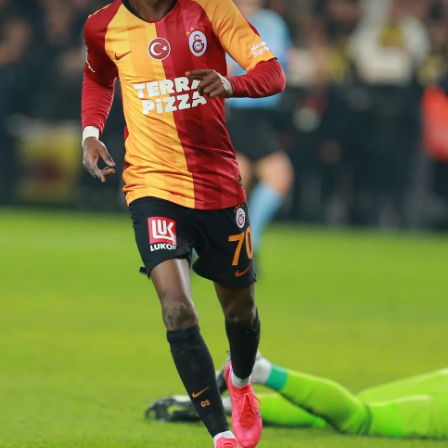
Her halükârda, kullanıcılar, bu çerezlere izin vermedikleri
takdirde, kullanıcılara hedefli reklamlar
gösterilmeyecektir."
Sizlere daha iyi bir hizmet sunabilmek için İnternet
Sitemizde kendimize ve üçüncü kişilere ait çerezler
kullanılmaktadır. Bu çerezler vasıtasıyla çeşitli kişisel
verileriniz işlenmekte olup gerekli olan çerezler bilgi
toplumu hizmetlerinin sunulması amacıyla
kullanılmaktadır. Diğer çerezler, sitemizin daha işlevsel
kılınması ve kişiselleştirilmesi ve sizlere yönelik
reklam/pazarlama faaliyetlerinin yapılması, amaçlarıyla
sınırlı olarak açık rızanız dahilinde kullanılacaktır.
Çerezlere ilişkin tercihlerinizi aşağıda yer alan panel
vasıtasıyla belirleyebilirsiniz. Çerezlere ilişkin detaylı bilgi
için Ayarlar butonuna tıklayabilir,
Çerez Bilgilendirme
Metnimizi
ziyaret edebilirsiniz.