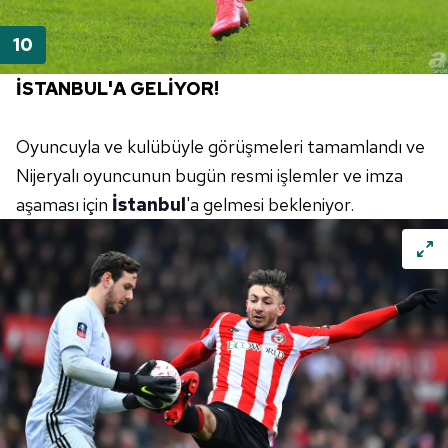
6698 sayılı Kişisel Verilerin Korunması Kanunu uyarınca
hazırlanmış Aydınlatma Metnimizi okumak ve sitemizde
İSTANBUL'A GELİYOR!
ilgili mevzuata uygun olarak kullanılan çerezlerle ilgili bilgi
almak için lütfen
tıklayınız
.
Oyuncuyla ve kulübüyle görüşmeleri tamamlandı ve
Nijeryalı oyuncunun bugün resmi işlemler ve imza
aşaması için
İstanbul
'a gelmesi bekleniyor.