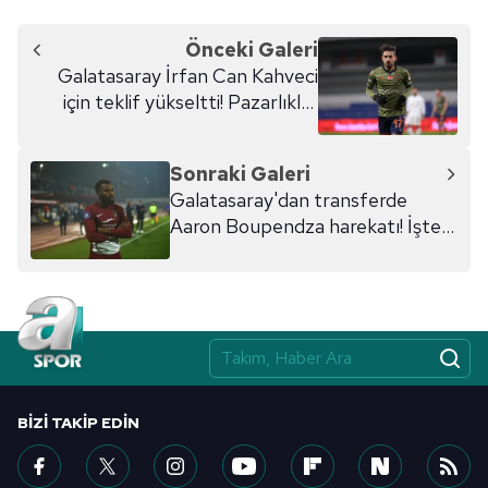
Önceki Galeri
Galatasaray İrfan Can Kahveci
için teklif yükseltti! Pazarlıklar
kıran kırana
Sonraki Galeri
Galatasaray'dan transferde
Aaron Boupendza harekatı! İşte
yapılan teklif
BIZI TAKIP EDIN