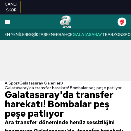
CANLI
SKOR
EN YENILER
BEŞIKTAŞ
FENERBAHÇE
GALATASARAY
TRABZONSPO
A Spor
Galatasaray Galerileri
Galatasaray'da transfer harekatı! Bombalar peş peşe patlıyor
Galatasaray'da transfer
harekatı! Bombalar peş
peşe patlıyor
Ara transfer döneminde henüz sessizliğini
bozmayan Galatasaray'da, transfer harekatı