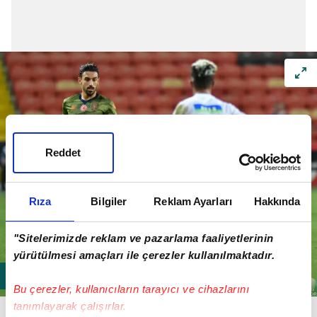
Reddet
Rıza
Bilgiler
Reklam Ayarları
Hakkında
"Sitelerimizde reklam ve pazarlama faaliyetlerinin
yürütülmesi amaçları ile çerezler kullanılmaktadır.
Bu çerezler, kullanıcıların tarayıcı ve cihazlarını
TERİM VE ARDA GÖRÜŞECEK!
tanımlayarak çalışırlar.