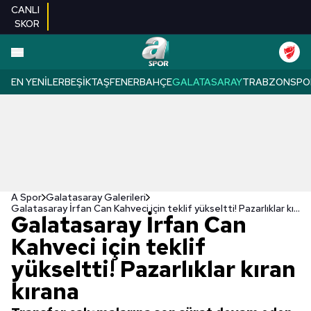
CANLI
SKOR
EN YENILER
BEŞIKTAŞ
FENERBAHÇE
GALATASARAY
TRABZONSPO
A Spor
Galatasaray Galerileri
Galatasaray İrfan Can Kahveci için teklif yükseltti! Pazarlıklar kıran kırana
Galatasaray İrfan Can
Kahveci için teklif
yükseltti! Pazarlıklar kıran
kırana