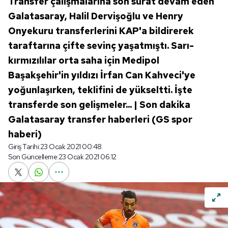
Transfer çalışmalarına son sürat devam eden
Galatasaray, Halil Dervişoğlu ve Henry
Onyekuru transferlerini KAP'a bildirerek
taraftarına çifte sevinç yaşatmıştı. Sarı-
kırmızılılar orta saha için Medipol
Başakşehir'in yıldızı İrfan Can Kahveci'ye
yoğunlaşırken, teklifini de yükseltti. İşte
transferde son gelişmeler... | Son dakika
Galatasaray transfer haberleri (GS spor
haberi)
Giriş Tarihi:
23 Ocak 2021 00:48
Son Güncelleme:
23 Ocak 2021 06:12