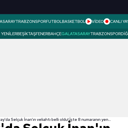
ASARAY
TRABZONSPOR
FUTBOL
BASKETBOL
VİDEO
CANLI YA
 YENILER
BEŞIKTAŞ
FENERBAHÇE
GALATASARAY
TRABZONSPOR
DI
Galatasaray'da Selçuk İnan'ın veliahtı belli oldu! İşte 8 numaranın yeni sahibi...