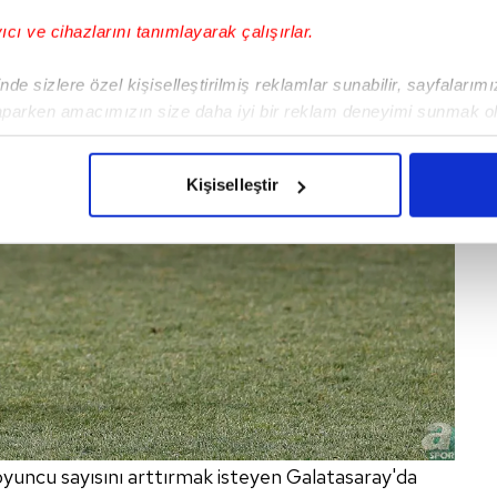
yıcı ve cihazlarını tanımlayarak çalışırlar.
de sizlere özel kişiselleştirilmiş reklamlar sunabilir, sayfalarım
aparken amacımızın size daha iyi bir reklam deneyimi sunmak ol
imizden gelen çabayı gösterdiğimizi ve bu noktada, reklamların ma
olduğunu sizlere hatırlatmak isteriz.
Kişiselleştir
çerezlere izin vermedikleri takdirde, kullanıcılara hedefli reklaml
abilmek için İnternet Sitemizde kendimize ve üçüncü kişilere ait 
isel verileriniz işlenmekte olup gerekli olan çerezler bilgi toplum
 çerezler, sitemizin daha işlevsel kılınması ve kişiselleştirilmes
 yapılması, amaçlarıyla sınırlı olarak açık rızanız dahilinde kulla
aşağıda yer alan panel vasıtasıyla belirleyebilirsiniz. Çerezlere iliş
lgilendirme Metnimizi
ziyaret edebilirsiniz.
 oyuncu sayısını arttırmak isteyen Galatasaray'da
Korunması Kanunu uyarınca hazırlanmış Aydınlatma Metnimizi okum