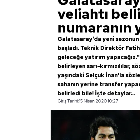
Galatasaray
veliahtı bell
numaranın ye
Galatasaray'da yeni sezonun 
başladı. Teknik Direktör Fati
geleceğe yatırım yapacağız."
belirleyen sarı-kırmızılılar,
yaşındaki Selçuk İnan'la söz
sahanın yerine transfer yapa
belirledi bile! İşte detaylar...
Giriş Tarihi:
15 Nisan 2020 10:27