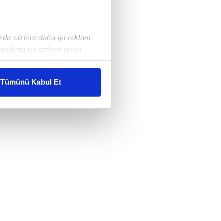
ızda sizlere daha iyi reklam
duğunu ve sizlere en iyi
liyetlerimizi karşılamak
Tümünü Kabul Et
ar gösterilmeyecektir."
çerezler kullanılmaktadır. Bu
u hizmetlerinin sunulması
i ve sizlere yönelik
nılacaktır.
kin detaylı bilgi için Ayarlar
ak ve sitemizde ilgili