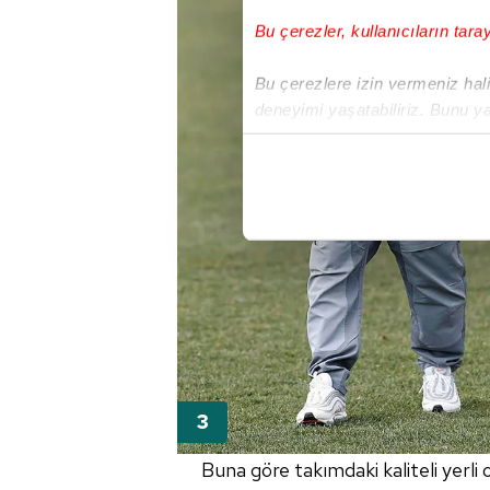
Bu çerezler, kullanıcıların tara
Bu çerezlere izin vermeniz halin
deneyimi yaşatabiliriz. Bunu y
içerikleri sunabilmek adına el
noktasında tek gelir kalemimiz 
Her halükârda, kullanıcılar, bu 
Sizlere daha iyi bir hizmet sun
çerezler vasıtasıyla çeşitli kiş
amacıyla kullanılmaktadır. Diğer
reklam/pazarlama faaliyetlerinin
Çerezlere ilişkin tercihlerinizi 
butonuna tıklayabilir,
Çerez Bi
Buna göre takımdaki kaliteli yerli
6698 sayılı Kişisel Verilerin 