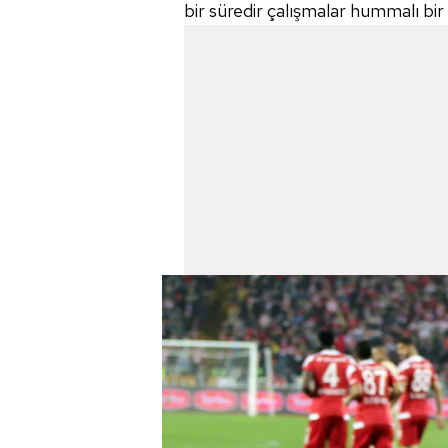
bir süredir çalışmalar hummalı bi
mevzuata uygun olarak kullanılan