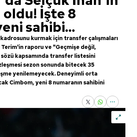
'da Selçuk İnan'ın
i oldu! İşte 8
ni sahibi...
kadrosunu kurmak için transfer çalışmaları
h Terim'in raporu ve "Geçmişe değil,
 sözü kapsamında transfer listesini
 sözleşmesi sezon sonunda bitecek 35
leşme yenilemeyecek. Deneyimli orta
cak Cimbom, yeni 8 numaranın sahibini