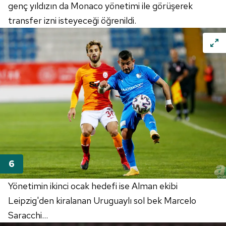
reklam/pazarlama faaliyetlerinin yapılması, amaçlarıyla
genç yıldızın da Monaco yönetimi ile görüşerek
sınırlı olarak açık rızanız dahilinde kullanılacaktır.
transfer izni isteyeceği öğrenildi.
Çerezlere ilişkin tercihlerinizi aşağıda yer alan panel
vasıtasıyla belirleyebilirsiniz. Çerezlere ilişkin detaylı bilgi
için Ayarlar butonuna tıklayabilir,
Çerez Bilgilendirme
Metnimizi
ziyaret edebilirsiniz.
6698 sayılı Kişisel Verilerin Korunması Kanunu uyarınca
hazırlanmış Aydınlatma Metnimizi okumak ve sitemizde
ilgili mevzuata uygun olarak kullanılan çerezlerle ilgili bilgi
almak için lütfen
tıklayınız
.
Yönetimin ikinci ocak hedefi ise Alman ekibi
Leipzig'den kiralanan Uruguaylı sol bek Marcelo
Saracchi...