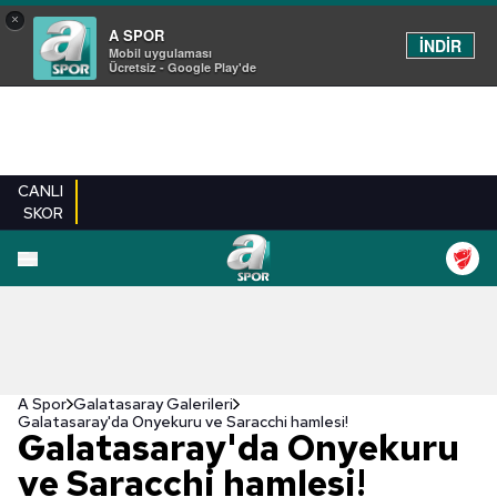
×
A SPOR
İNDİR
Mobil uygulaması
Ücretsiz - Google Play'de
CANLI
SKOR
EN YENILER
BEŞIKTAŞ
FENERBAHÇE
GALATASARAY
TRABZONSPO
A Spor
Galatasaray Galerileri
Galatasaray'da Onyekuru ve Saracchi hamlesi!
Galatasaray'da Onyekuru
ve Saracchi hamlesi!