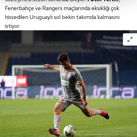
Her halükârda, kullanıcılar, bu çerezlere izin vermedikleri
Fenerbahçe ve Rangers maçlarında eksikliği çok
takdirde, kullanıcılara hedefli reklamlar
hissedilen Uruguaylı sol bekin takımda kalmasını
gösterilmeyecektir."
istiyor.
Sizlere daha iyi bir hizmet sunabilmek için İnternet
Sitemizde kendimize ve üçüncü kişilere ait çerezler
kullanılmaktadır. Bu çerezler vasıtasıyla çeşitli kişisel
verileriniz işlenmekte olup gerekli olan çerezler bilgi
toplumu hizmetlerinin sunulması amacıyla
kullanılmaktadır. Diğer çerezler, sitemizin daha işlevsel
kılınması ve kişiselleştirilmesi ve sizlere yönelik
reklam/pazarlama faaliyetlerinin yapılması, amaçlarıyla
sınırlı olarak açık rızanız dahilinde kullanılacaktır.
Çerezlere ilişkin tercihlerinizi aşağıda yer alan panel
vasıtasıyla belirleyebilirsiniz. Çerezlere ilişkin detaylı bilgi
için Ayarlar butonuna tıklayabilir,
Çerez Bilgilendirme
Metnimizi
ziyaret edebilirsiniz.