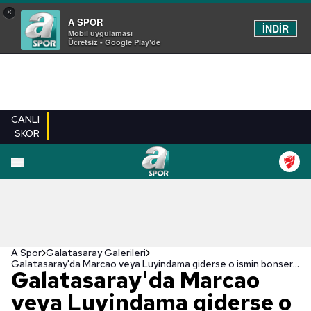
×
A SPOR
İNDİR
Mobil uygulaması
Ücretsiz - Google Play'de
CANLI
SKOR
EN YENILER
BEŞIKTAŞ
FENERBAHÇE
GALATASARAY
TRABZONSPO
A Spor
Galatasaray Galerileri
Galatasaray'da Marcao veya Luyindama giderse o ismin bonservisi alınacak! Fatih Terim onay verdi
Galatasaray'da Marcao
veya Luyindama giderse o