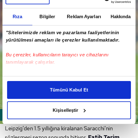
Rıza
Bilgiler
Reklam Ayarları
Hakkında
"Sitelerimizde reklam ve pazarlama faaliyetlerinin
yürütülmesi amaçları ile çerezler kullanılmaktadır.
Bu çerezler, kullanıcıların tarayıcı ve cihazlarını
tanımlayarak çalışırlar.
Bu çerezlere izin vermeniz halinde sizlere özel
kişiselleştirilmiş reklamlar sunabilir, sayfalarımızda sizlere
Tümünü Kabul Et
daha iyi reklam deneyimi yaşatabiliriz. Bunu yaparken
amacımızın size daha iyi bir reklam deneyimi sunmak
olduğunu ve sizlere en iyi içerikleri sunabilmek adına
Kişiselleştir
elimizden gelen çabayı gösterdiğimizi ve bu noktada,
reklamların maliyetlerimizi karşılamak noktasında tek gelir
Leipzig'den 1.5 yıllığına kiralanan Saracchi'nin
kalemimiz olduğunu sizlere hatırlatmak isteriz.
sözleşmesi sezon sonunda bitiyor.
Fatih Terim
,