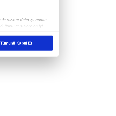
ızda sizlere daha iyi reklam
duğunu ve sizlere en iyi
liyetlerimizi karşılamak
Tümünü Kabul Et
ar gösterilmeyecektir."
çerezler kullanılmaktadır. Bu
u hizmetlerinin sunulması
i ve sizlere yönelik
nılacaktır.
kin detaylı bilgi için Ayarlar
ak ve sitemizde ilgili