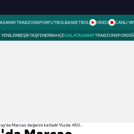
ASARAY
TRABZONSPOR
FUTBOL
BASKETBOL
VİDEO
CANLI YA
 YENILER
BEŞIKTAŞ
FENERBAHÇE
GALATASARAY
TRABZONSPOR
DI
ay'da Marcao değerini katladı! Yüzde 450...