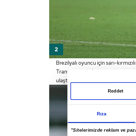
Brezilyalı oyuncu için sarı-kırmızı
Transfermarkt'ın son güncelleme
ulaştı.
Reddet
Rıza
"Sitelerimizde reklam ve paza