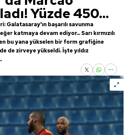
y'da Marcao
ladı! Yüzde 450...
i: Galatasaray'ın başarılı savunma
ğer katmaya devam ediyor... Sarı kırmızılı
n bu yana yükselen bir form grafiğine
e de zirveye yükseldi. İşte yıldız
.