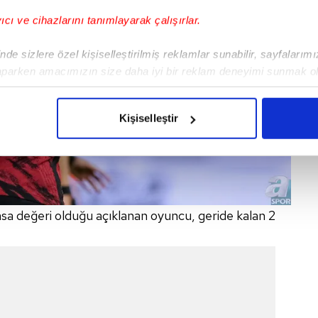
yıcı ve cihazlarını tanımlayarak çalışırlar.
de sizlere özel kişiselleştirilmiş reklamlar sunabilir, sayfalarım
aparken amacımızın size daha iyi bir reklam deneyimi sunmak ol
imizden gelen çabayı gösterdiğimizi ve bu noktada, reklamların ma
olduğunu sizlere hatırlatmak isteriz.
Kişiselleştir
çerezlere izin vermedikleri takdirde, kullanıcılara hedefli reklaml
abilmek için İnternet Sitemizde kendimize ve üçüncü kişilere ait 
isel verileriniz işlenmekte olup gerekli olan çerezler bilgi toplum
 çerezler, sitemizin daha işlevsel kılınması ve kişiselleştirilmes
asa değeri olduğu açıklanan oyuncu, geride kalan 2
 yapılması, amaçlarıyla sınırlı olarak açık rızanız dahilinde kulla
aşağıda yer alan panel vasıtasıyla belirleyebilirsiniz. Çerezlere iliş
lgilendirme Metnimizi
ziyaret edebilirsiniz.
Korunması Kanunu uyarınca hazırlanmış Aydınlatma Metnimizi okum