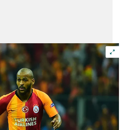
 çerezlerle ilgili bilgi almak için lütfen
tıklayınız
.