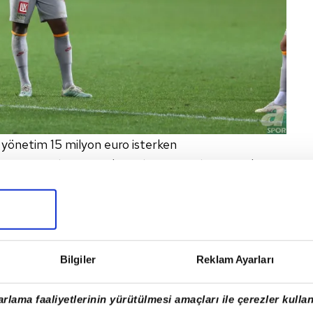
lı yönetim 15 milyon euro isterken
sine göre de Marcao'nun değeri 9 milyon euro'ya
Bilgiler
Reklam Ayarları
rlama faaliyetlerinin yürütülmesi amaçları ile çerezler kullan