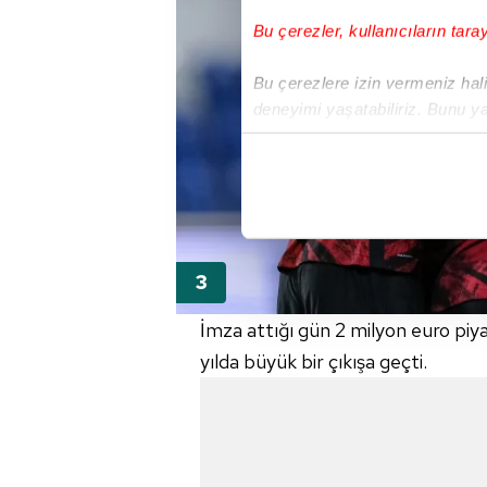
Bu çerezler, kullanıcıların tara
Bu çerezlere izin vermeniz halin
deneyimi yaşatabiliriz. Bunu y
içerikleri sunabilmek adına el
noktasında tek gelir kalemimiz 
Her halükârda, kullanıcılar, bu 
Sizlere daha iyi bir hizmet sun
çerezler vasıtasıyla çeşitli kiş
amacıyla kullanılmaktadır. Diğer
İmza attığı gün 2 milyon euro piy
reklam/pazarlama faaliyetlerinin
yılda büyük bir çıkışa geçti.
Çerezlere ilişkin tercihlerinizi 
butonuna tıklayabilir,
Çerez Bi
6698 sayılı Kişisel Verilerin 