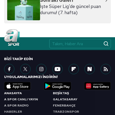
Sonraki Galeri
İşte Süper Lig'de güncel puan
durumu! (7. hafta)
BIZI TAKIP EDIN
UYGULAMALARIMIZI İNDİRİN!
ANASAYFA
BEŞİKTAŞ
A SPOR CANLI YAYIN
GALATASARAY
A SPOR RADYO
FENERBAHÇE
HABERLER
TRABZONSPOR