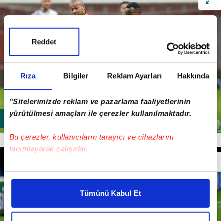
Reddet
Rıza
Bilgiler
Reklam Ayarları
Hakkında
"Sitelerimizde reklam ve pazarlama faaliyetlerinin
yürütülmesi amaçları ile çerezler kullanılmaktadır.
Bu çerezler, kullanıcıların tarayıcı ve cihazlarını
MARIANO
tanımlayarak çalışırlar.
Bu çerezlere izin vermeniz halinde sizlere özel
kişiselleştirilmiş reklamlar sunabilir, sayfalarımızda sizlere
Tümünü Kabul Et
daha iyi reklam deneyimi yaşatabiliriz. Bunu yaparken
amacımızın size daha iyi bir reklam deneyimi sunmak
olduğunu ve sizlere en iyi içerikleri sunabilmek adına