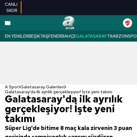
CANLI
SKOR
EN YENILER
BEŞIKTAŞ
FENERBAHÇE
GALATASARAY
TRABZONSPO
A Spor
Galatasaray Galerileri
Galatasaray'da ilk ayrılık gerçekleşiyor! İşte yeni takımı
Galatasaray'da ilk ayrılık
gerçekleşiyor! İşte yeni
takımı
Süper Lig'de bitime 8 maç kala zirvenin 3 puan
gerisinde şampiyonluk şansını sürdüren