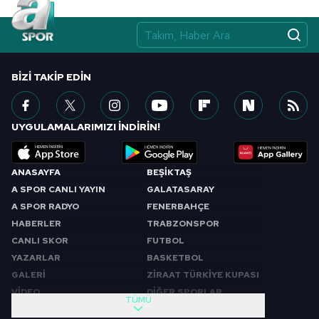
BIZI TAKIP EDIN
UYGULAMALARIMIZI İNDİRİN!
ANASAYFA
BEŞİKTAŞ
A SPOR CANLI YAYIN
GALATASARAY
A SPOR RADYO
FENERBAHÇE
HABERLER
TRABZONSPOR
CANLI SKOR
FUTBOL
YAZARLAR
BASKETBOL
GALERİ
ZİRAAT TÜRKİYE KUPASI
VİDEO
DİĞER SPORLAR
TÜMÜ