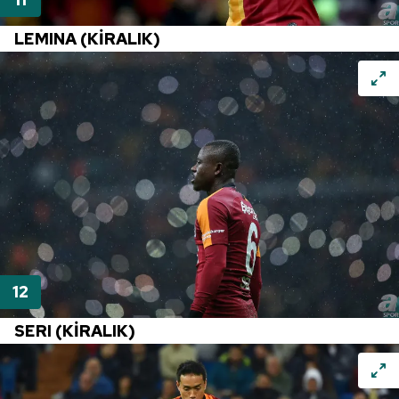
Çerezlere ilişkin tercihlerinizi aşağıda yer alan panel
vasıtasıyla belirleyebilirsiniz. Çerezlere ilişkin detaylı bilgi
LEMINA (KİRALIK)
için Ayarlar butonuna tıklayabilir,
Çerez Bilgilendirme
Metnimizi
ziyaret edebilirsiniz.
6698 sayılı Kişisel Verilerin Korunması Kanunu uyarınca
hazırlanmış Aydınlatma Metnimizi okumak ve sitemizde
ilgili mevzuata uygun olarak kullanılan çerezlerle ilgili bilgi
almak için lütfen
tıklayınız
.
SERI (KİRALIK)