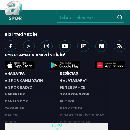
BIZI TAKIP EDIN
UYGULAMALARIMIZI İNDİRİN!
ANASAYFA
BEŞİKTAŞ
A SPOR CANLI YAYIN
GALATASARAY
A SPOR RADYO
FENERBAHÇE
HABERLER
TRABZONSPOR
CANLI SKOR
FUTBOL
YAZARLAR
BASKETBOL
GALERİ
ZİRAAT TÜRKİYE KUPASI
VİDEO
DİĞER SPORLAR
TÜMÜ