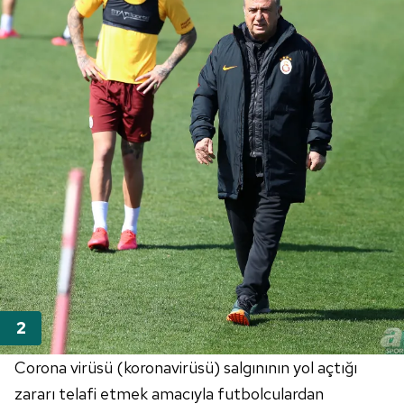
Corona virüsü (koronavirüsü) salgınının yol açtığı
zararı telafi etmek amacıyla futbolculardan