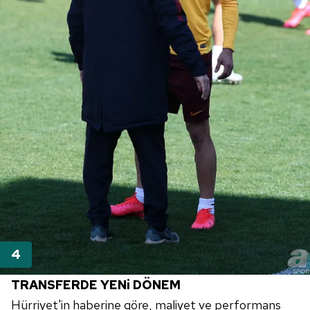
Sitemizde kendimize ve üçüncü kişilere ait çerezler
kullanılmaktadır. Bu çerezler vasıtasıyla çeşitli kişisel
verileriniz işlenmekte olup gerekli olan çerezler bilgi
toplumu hizmetlerinin sunulması amacıyla
kullanılmaktadır. Diğer çerezler, sitemizin daha işlevsel
kılınması ve kişiselleştirilmesi ve sizlere yönelik
reklam/pazarlama faaliyetlerinin yapılması, amaçlarıyla
sınırlı olarak açık rızanız dahilinde kullanılacaktır.
Çerezlere ilişkin tercihlerinizi aşağıda yer alan panel
vasıtasıyla belirleyebilirsiniz. Çerezlere ilişkin detaylı bilgi
için Ayarlar butonuna tıklayabilir,
Çerez Bilgilendirme
Metnimizi
ziyaret edebilirsiniz.
6698 sayılı Kişisel Verilerin Korunması Kanunu uyarınca
hazırlanmış Aydınlatma Metnimizi okumak ve sitemizde
ilgili mevzuata uygun olarak kullanılan çerezlerle ilgili bilgi
TRANSFERDE YENi DÖNEM
almak için lütfen
tıklayınız
.
Hürriyet'in haberine göre, maliyet ve performans