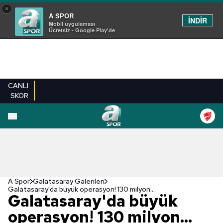
×
A SPOR
İNDİR
Mobil uygulaması
Ücretsiz - Google Play'de
CANLI
SKOR
EN YENILER
BEŞIKTAŞ
FENERBAHÇE
GALATASARAY
TRABZONSPO
A Spor
Galatasaray Galerileri
Galatasaray'da büyük operasyon! 130 milyon...
Galatasaray'da büyük
operasyon! 130 milyon...