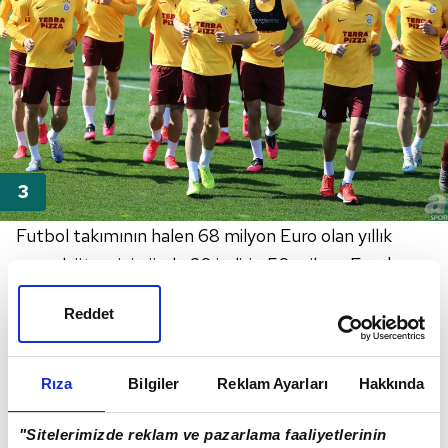
Futbol takımının halen 68 milyon Euro olan yıllık
maaş bütçesini yüzde 30 indirip 50 milyon Euro'nun
altına çekmeyi hedefleyen sarı kırmızılı yönetim, 8
Reddet
oyuncusuyla sezon sonu yollarını ayırıp, toplamda
130 milyon TL'yi aşkın garanti ücret yükünden
kurtulacak.
Rıza
Bilgiler
Reklam Ayarları
Hakkında
"Sitelerimizde reklam ve pazarlama faaliyetlerinin