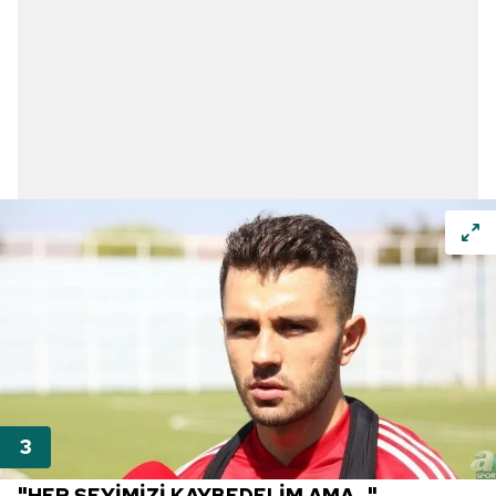
"HER ŞEYİMİZİ KAYBEDELİM AMA..."