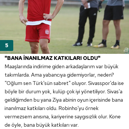
için Ayarlar butonuna tıklayabilir,
Çerez Bilgilendirme
Metnimizi
ziyaret edebilirsiniz.
6698 sayılı Kişisel Verilerin Korunması Kanunu uyarınca
hazırlanmış Aydınlatma Metnimizi okumak ve sitemizde
ilgili mevzuata uygun olarak kullanılan çerezlerle ilgili bilgi
almak için lütfen
tıklayınız
.
"BANA İNANILMAZ KATKILARI OLDU"
Maaşlarında indirime giden arkadaşlarım var büyük
takımlarda. Ama yabancıya gidemiyorlar, neden?
"Oğlum sen
Türk'sün
sabret" oluyor.
Sivasspor'da
ise
böyle bir durum yok, kulüp çok iyi yönetiliyor. Sivas'a
geldiğimden bu yana Ziya
abinin
oyun içerisinde bana
inanılmaz katkıları oldu.
Robinho'yu
örnek
vermezsem anısına, kariyerine saygısızlık olur. Kone
de öyle, bana büyük katkıları var.