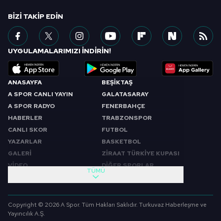
BIZI TAKIP EDIN
UYGULAMALARIMIZI İNDİRİN!
ANASAYFA
BEŞİKTAŞ
A SPOR CANLI YAYIN
GALATASARAY
A SPOR RADYO
FENERBAHÇE
HABERLER
TRABZONSPOR
CANLI SKOR
FUTBOL
YAZARLAR
BASKETBOL
GALERİ
ZİRAAT TÜRKİYE KUPASI
VİDEO
DİĞER SPORLAR
TÜMÜ
PROGRAMLAR
VIDEO
SABAH SPORU
FUTBOL
Copyright © 2026 A Spor. Tüm Hakları Saklıdır. Turkuvaz Haberleşme ve
SPOR GÜNDEMİ
BASKETBOL
Yayıncılık A.Ş.