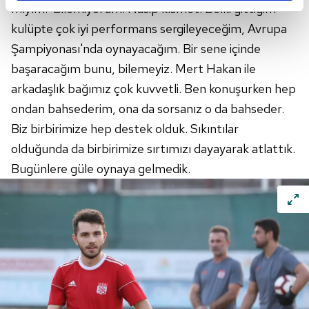
reklamların maliyetlerimizi karşılamak noktasında tek gelir
mıyım? Bilemiyorum. Nasip kısmet. Belki gittiğim
kalemimiz olduğunu sizlere hatırlatmak isteriz.
kulüpte çok iyi performans sergileyeceğim, Avrupa
Şampiyonası'nda
oynayacağım. Bir sene içinde
Her halükârda, kullanıcılar, bu çerezlere izin vermedikleri
başaracağım bunu, bilemeyiz. Mert Hakan ile
takdirde, kullanıcılara hedefli reklamlar
arkadaşlık bağımız çok kuvvetli. Ben konuşurken hep
gösterilmeyecektir."
ondan bahsederim, ona da sorsanız o da bahseder.
Sizlere daha iyi bir hizmet sunabilmek için İnternet
Biz birbirimize hep destek olduk. Sıkıntılar
Sitemizde kendimize ve üçüncü kişilere ait çerezler
olduğunda da birbirimize sırtımızı dayayarak atlattık.
kullanılmaktadır. Bu çerezler vasıtasıyla çeşitli kişisel
Bugünlere güle oynaya gelmedik.
verileriniz işlenmekte olup gerekli olan çerezler bilgi
toplumu hizmetlerinin sunulması amacıyla
kullanılmaktadır. Diğer çerezler, sitemizin daha işlevsel
kılınması ve kişiselleştirilmesi ve sizlere yönelik
reklam/pazarlama faaliyetlerinin yapılması, amaçlarıyla
sınırlı olarak açık rızanız dahilinde kullanılacaktır.
Çerezlere ilişkin tercihlerinizi aşağıda yer alan panel
vasıtasıyla belirleyebilirsiniz. Çerezlere ilişkin detaylı bilgi