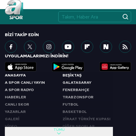
BIZI TAKIP EDIN
UYGULAMALARIMIZI İNDİRİN!
ANASAYFA
BEŞİKTAŞ
A SPOR CANLI YAYIN
GALATASARAY
A SPOR RADYO
FENERBAHÇE
HABERLER
TRABZONSPOR
CANLI SKOR
FUTBOL
YAZARLAR
BASKETBOL
GALERİ
ZİRAAT TÜRKİYE KUPASI
VİDEO
DİĞER SPORLAR
TÜMÜ