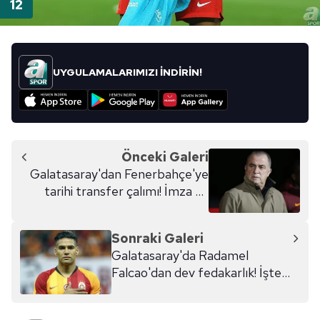
UYGULAMALARIMIZI İNDİRİN!
Önceki Galeri
Galatasaray'dan Fenerbahçe'ye
tarihi transfer çalımı! İmza an
meselesi
Sonraki Galeri
Galatasaray'da Radamel
Falcao'dan dev fedakarlık! İşte
yeni ücreti