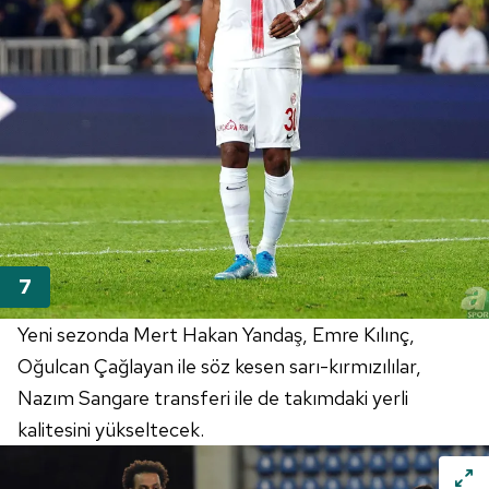
Çerezlere ilişkin tercihlerinizi aşağıda yer alan panel
vasıtasıyla belirleyebilirsiniz. Çerezlere ilişkin detaylı bilgi
için Ayarlar butonuna tıklayabilir,
Çerez Bilgilendirme
Metnimizi
ziyaret edebilirsiniz.
6698 sayılı Kişisel Verilerin Korunması Kanunu uyarınca
hazırlanmış Aydınlatma Metnimizi okumak ve sitemizde
ilgili mevzuata uygun olarak kullanılan çerezlerle ilgili bilgi
almak için lütfen
tıklayınız
.
Yeni sezonda Mert Hakan Yandaş, Emre Kılınç,
Oğulcan
Çağlayan ile söz kesen sarı-kırmızılılar,
Nazım
Sangare
transferi ile de takımdaki yerli
kalitesini yükseltecek.