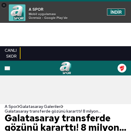
×
A SPOR
İNDİR
Mobil uygulaması
Ücretsiz - Google Play'de
CANLI
SKOR
EN YENILER
BEŞIKTAŞ
FENERBAHÇE
GALATASARAY
TRABZONSPO
A Spor
Galatasaray Galerileri
Galatasaray transferde gözünü kararttı! 8 milyon...
Galatasaray transferde
gözünü kararttı! 8 milyon...