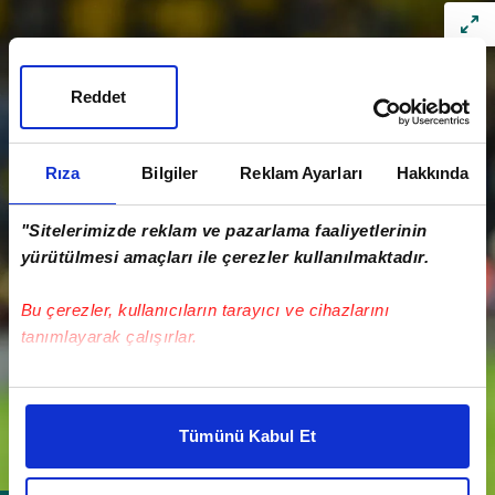
Reddet
Rıza
Bilgiler
Reklam Ayarları
Hakkında
"Sitelerimizde reklam ve pazarlama faaliyetlerinin
yürütülmesi amaçları ile çerezler kullanılmaktadır.
Bu çerezler, kullanıcıların tarayıcı ve cihazlarını
tanımlayarak çalışırlar.
Bu çerezlere izin vermeniz halinde sizlere özel
kişiselleştirilmiş reklamlar sunabilir, sayfalarımızda sizlere
Tümünü Kabul Et
daha iyi reklam deneyimi yaşatabiliriz. Bunu yaparken
amacımızın size daha iyi bir reklam deneyimi sunmak