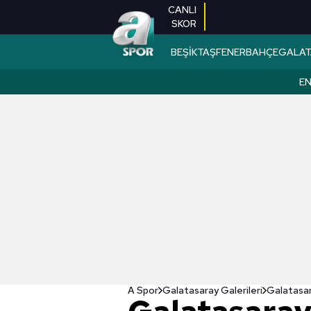
CANLI
SKOR
BEŞİKTAŞ
FENERBAHÇE
GALAT
EN
A Spor
Galatasaray Galerileri
Galatasara