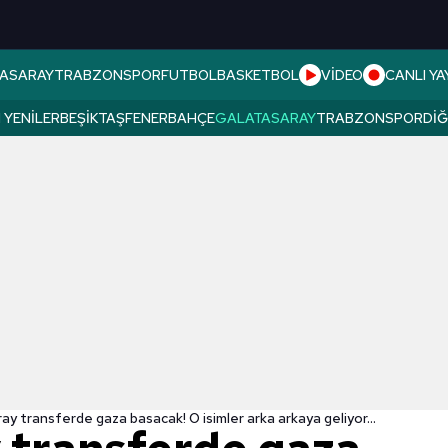
ASARAY
TRABZONSPOR
FUTBOL
BASKETBOL
VİDEO
CANLI YA
 YENILER
BEŞIKTAŞ
FENERBAHÇE
GALATASARAY
TRABZONSPOR
DI
y transferde gaza basacak! O isimler arka arkaya geliyor...