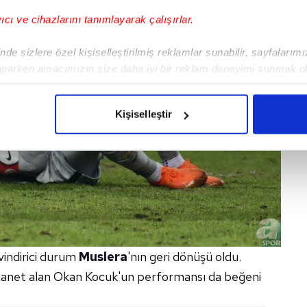
yıcı ve cihazlarını tanımlayarak çalışırlar.
de sizlere özel kişiselleştirilmiş reklamlar sunabilir, sayfalarım
aparken amacımızın size daha iyi bir reklam deneyimi sunmak ol
imizden gelen çabayı gösterdiğimizi ve bu noktada, reklamların ma
olduğunu sizlere hatırlatmak isteriz.
Kişiselleştir
çerezlere izin vermedikleri takdirde, kullanıcılara hedefli reklaml
abilmek için İnternet Sitemizde kendimize ve üçüncü kişilere ait 
isel verileriniz işlenmekte olup gerekli olan çerezler bilgi toplum
 çerezler, sitemizin daha işlevsel kılınması ve kişiselleştirilmes
 yapılması, amaçlarıyla sınırlı olarak açık rızanız dahilinde kulla
aşağıda yer alan panel vasıtasıyla belirleyebilirsiniz. Çerezlere iliş
indirici durum
Muslera
'nın geri dönüşü oldu.
lgilendirme Metnimizi
ziyaret edebilirsiniz.
manet alan Okan Kocuk'un performansı da beğeni
Korunması Kanunu uyarınca hazırlanmış Aydınlatma Metnimizi okum