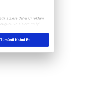
ızda sizlere daha iyi reklam
duğunu ve sizlere en iyi
liyetlerimizi karşılamak
Tümünü Kabul Et
ar gösterilmeyecektir."
çerezler kullanılmaktadır. Bu
u hizmetlerinin sunulması
i ve sizlere yönelik
nılacaktır.
kin detaylı bilgi için Ayarlar
ak ve sitemizde ilgili