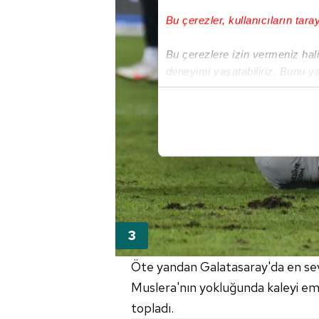
Bu çerezler, kullanıcıların tara
Bu çerezlere izin vermeniz halin
deneyimi yaşatabiliriz. Bunu y
içerikleri sunabilmek adına el
noktasında tek gelir kalemimiz 
Her halükârda, kullanıcılar, bu 
Sizlere daha iyi bir hizmet sun
çerezler vasıtasıyla çeşitli kiş
amacıyla kullanılmaktadır. Diğer
reklam/pazarlama faaliyetlerinin
Çerezlere ilişkin tercihlerinizi 
Öte yandan Galatasaray'da en sev
butonuna tıklayabilir,
Çerez Bi
Muslera'nın yokluğunda kaleyi e
topladı.
6698 sayılı Kişisel Verilerin 