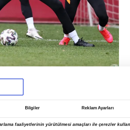
unsa da oynanılan futbol ve alınan puan oldukça
m
'in raporu doğrultusunda birçok mevkiiye
Bilgiler
Reklam Ayarları
rlama faaliyetlerinin yürütülmesi amaçları ile çerezler kullan