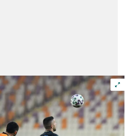
 çerezlerle ilgili bilgi almak için lütfen
tıklayınız
.