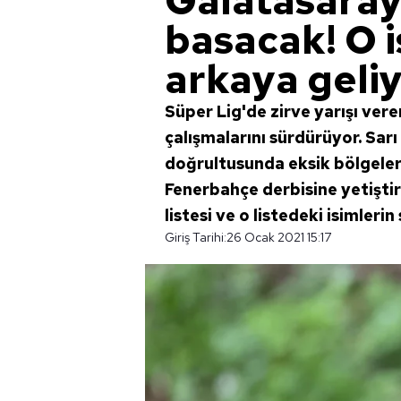
Galatasaray
basacak! O i
arkaya geliyo
Süper Lig'de zirve yarışı ver
çalışmalarını sürdürüyor. Sarı 
doğrultusunda eksik bölgeler
Fenerbahçe derbisine yetiştir
listesi ve o listedeki isimlerin
Giriş Tarihi:
26 Ocak 2021 15:17