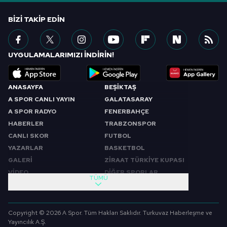
BIZI TAKIP EDIN
UYGULAMALARIMIZI İNDİRİN!
ANASAYFA
BEŞİKTAŞ
A SPOR CANLI YAYIN
GALATASARAY
A SPOR RADYO
FENERBAHÇE
HABERLER
TRABZONSPOR
CANLI SKOR
FUTBOL
YAZARLAR
BASKETBOL
GALERİ
ZİRAAT TÜRKİYE KUPASI
VİDEO
DİĞER SPORLAR
TÜMÜ
PROGRAMLAR
VIDEO
SABAH SPORU
FUTBOL
Copyright © 2026 A Spor. Tüm Hakları Saklıdır. Turkuvaz Haberleşme ve
SPOR GÜNDEMİ
BASKETBOL
Yayıncılık A.Ş.