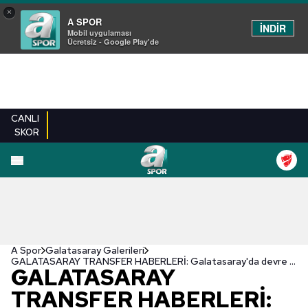
×
A SPOR
İNDİR
Mobil uygulaması
Ücretsiz - Google Play'de
CANLI
SKOR
EN YENILER
BEŞIKTAŞ
FENERBAHÇE
GALATASARAY
TRABZONSPO
A Spor
Galatasaray Galerileri
GALATASARAY TRANSFER HABERLERİ: Galatasaray'da devre arasında 3 ayrılık! Fatih Terim biletlerini kesti
GALATASARAY
TRANSFER HABERLERİ: