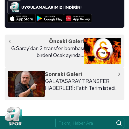
UYGULAMALARIMIZI İNDİRİN!
Önceki Galeri
G.Saray'dan 2 transfer bombası
birden! Ocak ayında...
Sonraki Galeri
GALATASARAY TRANSFER
HABERLERİ: Fatih Terim istedi
yönetim harekete geçti! İşte
Cimbom'un yeni yıldızı