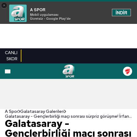
×
A SPOR
İNDİR
Mobil uygulaması
Ücretsiz - Google Play'de
CANLI
SKOR
EN YENILER
BEŞIKTAŞ
FENERBAHÇE
GALATASARAY
TRABZONSPO
A Spor
Galatasaray Galerileri
Galatasaray - Gençlerbirliği maçı sonrası sürpriz görüşme! İrfan Can Kahveci...
Galatasaray -
Gençlerbirliği maçı sonrası