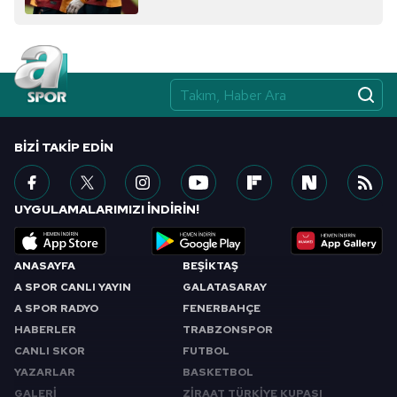
Kahveci...
BIZI TAKIP EDIN
UYGULAMALARIMIZI İNDİRİN!
ANASAYFA
BEŞİKTAŞ
A SPOR CANLI YAYIN
GALATASARAY
A SPOR RADYO
FENERBAHÇE
HABERLER
TRABZONSPOR
CANLI SKOR
FUTBOL
YAZARLAR
BASKETBOL
GALERİ
ZİRAAT TÜRKİYE KUPASI