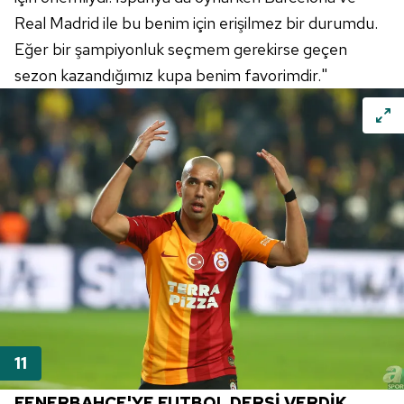
Real
Madrid
ile bu benim için erişilmez bir durumdu.
Eğer bir şampiyonluk seçmem gerekirse geçen
sezon kazandığımız kupa benim favorimdir."
FENERBAHÇE'YE
FUTBOL DERSİ VERDİK