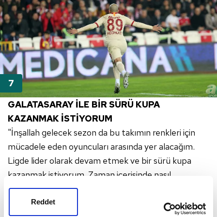
GALATASARAY İLE BİR SÜRÜ KUPA
KAZANMAK İSTİYORUM
"İnşallah gelecek sezon da bu takımın renkleri için
mücadele eden oyuncuları arasında yer alacağım.
Ligde lider olarak devam etmek ve bir sürü kupa
kazanmak istiyorum. Zaman içerisinde nasıl
kazanacağını bilen bir oyuncu topluluğu oluştu ve bu
oyuncular oldukça tecrübe kazandılar. Takımın bu
Reddet
seviyeye gelmesinde hocamızın yardımları, bize