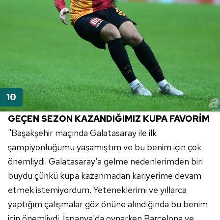
GEÇEN SEZON KAZANDIĞIMIZ KUPA FAVORİM
"
Başakşehir
maçında Galatasaray ile ilk
şampiyonluğumu yaşamıştım ve bu benim için çok
önemliydi.
Galatasaray'a
gelme nedenlerimden biri
buydu çünkü kupa kazanmadan kariyerime devam
etmek istemiyordum. Yeteneklerimi ve yıllarca
yaptığım çalışmalar göz önüne alındığında bu benim
için önemliydi.
İspanya'da
oynarken
Barcelona
ve