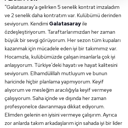
Her halükârda, kullanıcılar, bu çerezlere izin vermedikleri
"
Galatasaray'a
gelirken 5 senelik kontrat imzaladım
takdirde, kullanıcılara hedefli reklamlar
gösterilmeyecektir."
ve 2 senelik daha kontratım var. Kulübümü derinden
seviyorum. Kendimi
Galatasaray
ile
Sizlere daha iyi bir hizmet sunabilmek için İnternet
özdeşleştiriyorum. Taraftarlarımızdan her zaman
Sitemizde kendimize ve üçüncü kişilere ait çerezler
büyük bir sevgi görüyorum. Her sezon tüm kupaları
kullanılmaktadır. Bu çerezler vasıtasıyla çeşitli kişisel
kazanmak için mücadele eden iyi bir takımımız var.
verileriniz işlenmekte olup gerekli olan çerezler bilgi
toplumu hizmetlerinin sunulması amacıyla
Hocamızla, kulübümüzde çalışan insanlarla çok iyi
kullanılmaktadır. Diğer çerezler, sitemizin daha işlevsel
anlaşıyorum.
Türkiye'deki
hayatı ve hayat kalitesini
kılınması ve kişiselleştirilmesi ve sizlere yönelik
seviyorum. Elhamdülillah mutluyum ve bunun
reklam/pazarlama faaliyetlerinin yapılması, amaçlarıyla
haricinde hiçbir planlama yapmıyorum. Keyif
sınırlı olarak açık rızanız dahilinde kullanılacaktır.
alıyorum ve mesleğim aracılığıyla keyif vermeye
Çerezlere ilişkin tercihlerinizi aşağıda yer alan panel
çalışıyorum. Saha içinde ve dışında her zaman
vasıtasıyla belirleyebilirsiniz. Çerezlere ilişkin detaylı bilgi
profesyonelce davranmaya dikkat ediyorum.
için Ayarlar butonuna tıklayabilir,
Çerez Bilgilendirme
Elimden gelenin en iyisini vermeye çalışırım. Ayrıca
Metnimizi
ziyaret edebilirsiniz.
zor anlarda takım arkadaşlarım için sahada iyi bir lider