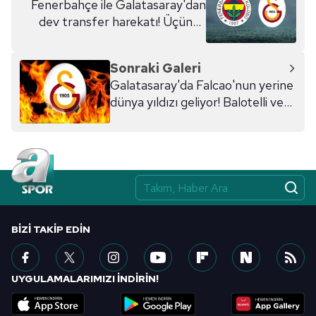
Fenerbahçe ile Galatasaray'dan
dev transfer harekatı! Üçüncü
kez...
Sonraki Galeri
Galatasaray'da Falcao'nun yerine
dünya yıldızı geliyor! Balotelli ve
Hulk derken...
BIZI TAKIP EDIN
UYGULAMALARIMIZI İNDİRİN!