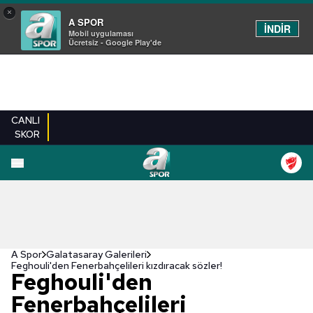
×
A SPOR
İNDİR
Mobil uygulaması
Ücretsiz - Google Play'de
CANLI
SKOR
EN YENILER
BEŞIKTAŞ
FENERBAHÇE
GALATASARAY
TRABZONSPO
A Spor
Galatasaray Galerileri
Feghouli'den Fenerbahçelileri kızdıracak sözler!
Feghouli'den
Fenerbahçelileri