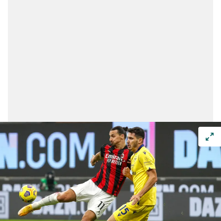
Çerezlere ilişkin tercihlerinizi aşağıda yer alan panel
vasıtasıyla belirleyebilirsiniz. Çerezlere ilişkin detaylı bilgi
için Ayarlar butonuna tıklayabilir,
Çerez Bilgilendirme
Metnimizi
ziyaret edebilirsiniz.
6698 sayılı Kişisel Verilerin Korunması Kanunu uyarınca
hazırlanmış Aydınlatma Metnimizi okumak ve sitemizde
ilgili mevzuata uygun olarak kullanılan çerezlerle ilgili bilgi
almak için lütfen
tıklayınız
.