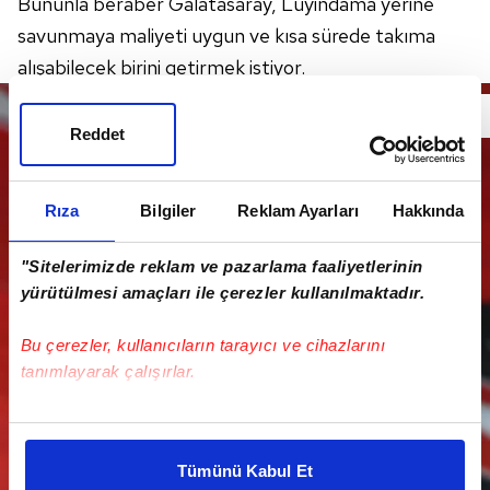
Bununla beraber Galatasaray, Luyindama yerine
savunmaya maliyeti uygun ve kısa sürede takıma
alışabilecek birini getirmek istiyor.
Reddet
Rıza
Bilgiler
Reklam Ayarları
Hakkında
"Sitelerimizde reklam ve pazarlama faaliyetlerinin
yürütülmesi amaçları ile çerezler kullanılmaktadır.
Bu çerezler, kullanıcıların tarayıcı ve cihazlarını
tanımlayarak çalışırlar.
Bu çerezlere izin vermeniz halinde sizlere özel
kişiselleştirilmiş reklamlar sunabilir, sayfalarımızda sizlere
Tümünü Kabul Et
daha iyi reklam deneyimi yaşatabiliriz. Bunu yaparken