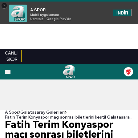
×
A SPOR
İNDİR
Mobil uygulaması
Ücretsiz - Google Play'de
CANLI
SKOR
EN YENILER
BEŞIKTAŞ
FENERBAHÇE
GALATASARAY
TRABZONSPO
A Spor
Galatasaray Galerileri
Fatih Terim Konyaspor maçı sonrası biletlerini kesti! Galatasaray'da 5 ayrılık birden
Fatih Terim Konyaspor
maçı sonrası biletlerini