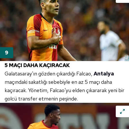
Metnimizi
ziyaret edebilirsiniz.
6698 sayılı Kişisel Verilerin Korunması Kanunu uyarınca
hazırlanmış Aydınlatma Metnimizi okumak ve sitemizde
ilgili mevzuata uygun olarak kullanılan çerezlerle ilgili bilgi
almak için lütfen
tıklayınız
.
5 MAÇI DAHA KAÇIRACAK
Galatasaray'ın gözden çıkardığı Falcao,
Antalya
maçındaki sakatlığı sebebiyle en az 5 maçı daha
kaçıracak. Yönetim, Falcao'yu elden çıkararak yeni bir
golcü transfer etmenin peşinde.