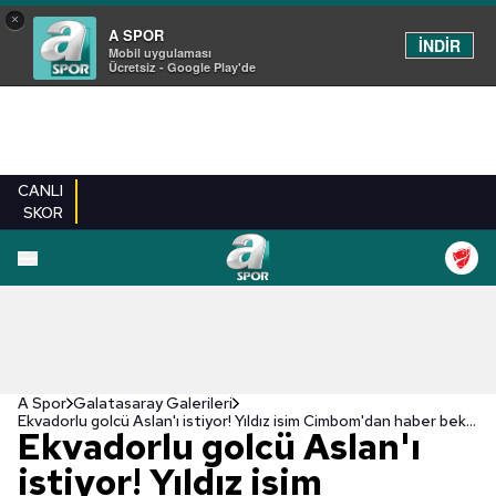
×
A SPOR
İNDİR
Mobil uygulaması
Ücretsiz - Google Play'de
CANLI
SKOR
EN YENILER
BEŞIKTAŞ
FENERBAHÇE
GALATASARAY
TRABZONSPO
A Spor
Galatasaray Galerileri
Ekvadorlu golcü Aslan'ı istiyor! Yıldız isim Cimbom'dan haber bekliyor...
Ekvadorlu golcü Aslan'ı
istiyor! Yıldız isim