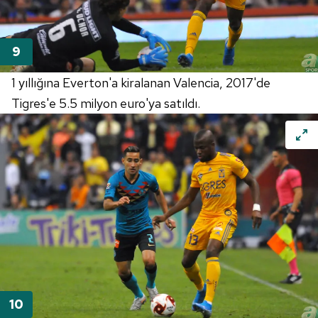
1 yıllığına
Everton'a
kiralanan
Valencia
,
2017'de
Tigres'e
5.5 milyon
euro'ya
satıldı.