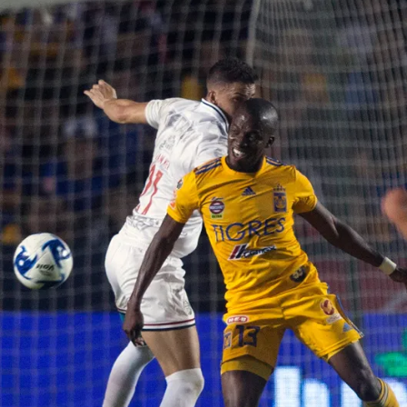
Sizlere daha iyi bir hizmet sunabilmek için İnternet
Sitemizde kendimize ve üçüncü kişilere ait çerezler
kullanılmaktadır. Bu çerezler vasıtasıyla çeşitli kişisel
verileriniz işlenmekte olup gerekli olan çerezler bilgi
toplumu hizmetlerinin sunulması amacıyla
kullanılmaktadır. Diğer çerezler, sitemizin daha işlevsel
kılınması ve kişiselleştirilmesi ve sizlere yönelik
reklam/pazarlama faaliyetlerinin yapılması, amaçlarıyla
sınırlı olarak açık rızanız dahilinde kullanılacaktır.
Çerezlere ilişkin tercihlerinizi aşağıda yer alan panel
vasıtasıyla belirleyebilirsiniz. Çerezlere ilişkin detaylı bilgi
için Ayarlar butonuna tıklayabilir,
Çerez Bilgilendirme
Metnimizi
ziyaret edebilirsiniz.
6698 sayılı Kişisel Verilerin Korunması Kanunu uyarınca
hazırlanmış Aydınlatma Metnimizi okumak ve sitemizde
ilgili mevzuata uygun olarak kullanılan çerezlerle ilgili bilgi