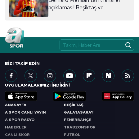
açıklaması! Beşiktaş ve
Galatasaray...
BIZI TAKIP EDIN
UYGULAMALARIMIZI İNDİRİN!
ANASAYFA
BEŞİKTAŞ
A SPOR CANLI YAYIN
GALATASARAY
A SPOR RADYO
FENERBAHÇE
HABERLER
TRABZONSPOR
CANLI SKOR
FUTBOL