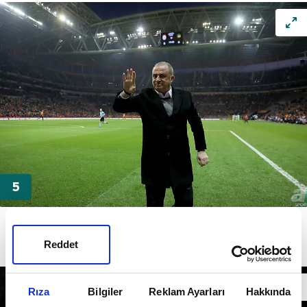
İspanyol basının daha önce adı Galatasaray ile alınan
yıldız futbolcunun
Cimbom'dan
haber beklediğini
Reddet
yazdı. İşte o isim...
Rıza
Bilgiler
Reklam Ayarları
Hakkında