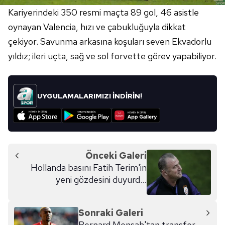
Kariyerindeki 350 resmi maçta 89 gol, 46 asistle
oynayan Valencia, hızı ve çabukluğuyla dikkat
çekiyor. Savunma arkasına koşuları seven Ekvadorlu
yıldız; ileri uçta, sağ ve sol forvette görev yapabiliyor.
UYGULAMALARIMIZI İNDİRİN!
Önceki Galeri
Hollanda basını Fatih Terim'in
yeni gözdesini duyurdu!
'Galatasaray...'
Sonraki Galeri
Bernard Mensah'tan transfer