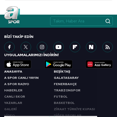
BIZI TAKIP EDIN
UYGULAMALARIMIZI İNDİRİN!
ANASAYFA
BEŞİKTAŞ
A SPOR CANLI YAYIN
GALATASARAY
A SPOR RADYO
FENERBAHÇE
HABERLER
TRABZONSPOR
CANLI SKOR
FUTBOL
YAZARLAR
BASKETBOL
GALERİ
ZİRAAT TÜRKİYE KUPASI
VİDEO
DİĞER SPORLAR