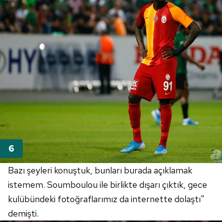
Çerezlere ilişkin tercihlerinizi aşağıda yer alan panel
vasıtasıyla belirleyebilirsiniz. Çerezlere ilişkin detaylı bilgi
için Ayarlar butonuna tıklayabilir,
Çerez Bilgilendirme
Metnimizi
ziyaret edebilirsiniz.
6698 sayılı Kişisel Verilerin Korunması Kanunu uyarınca
hazırlanmış Aydınlatma Metnimizi okumak ve sitemizde
ilgili mevzuata uygun olarak kullanılan çerezlerle ilgili bilgi
almak için lütfen
tıklayınız
.
Bazı şeyleri konuştuk, bunları burada açıklamak
istemem.
Soumboulou
ile birlikte dışarı çıktık, gece
kulübündeki fotoğraflarımız da
internette
dolaştı"
demişti.