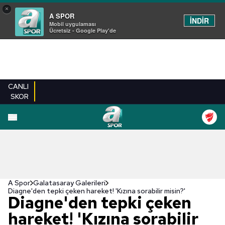
×
A SPOR
İNDİR
Mobil uygulaması
Ücretsiz - Google Play'de
CANLI
SKOR
EN YENILER
BEŞIKTAŞ
FENERBAHÇE
GALATASARAY
TRABZONSPO
A Spor
Galatasaray Galerileri
Diagne'den tepki çeken hareket! 'Kızına sorabilir misin?'
Diagne'den tepki çeken
hareket! 'Kızına sorabilir