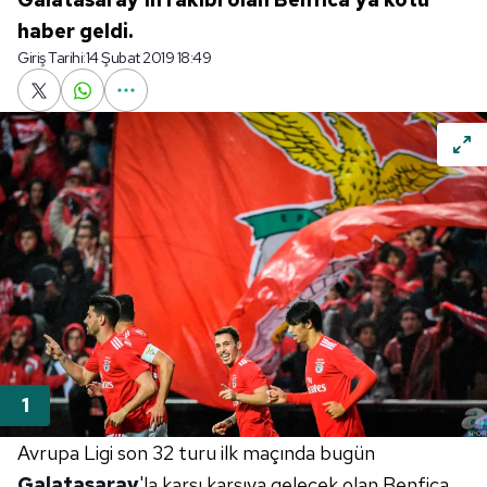
haber geldi.
Giriş Tarihi:
14 Şubat 2019 18:49
Avrupa Ligi son 32 turu ilk maçında bugün
Galatasaray
'la karşı karşıya gelecek olan Benfica,