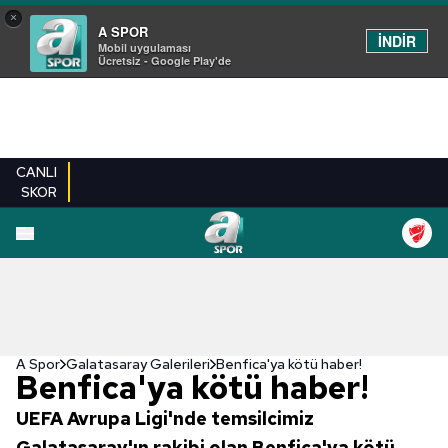
×
A SPOR
İNDİR
Mobil uygulaması
Ücretsiz - Google Play'de
CANLI
SKOR
EN YENILER
BEŞIKTAŞ
FENERBAHÇE
GALATASARAY
TRABZONSPO
A Spor
Galatasaray Galerileri
Benfica'ya kötü haber!
Benfica'ya kötü haber!
UEFA Avrupa Ligi'nde temsilcimiz
Galatasaray'ın rakibi olan Benfica'ya kötü