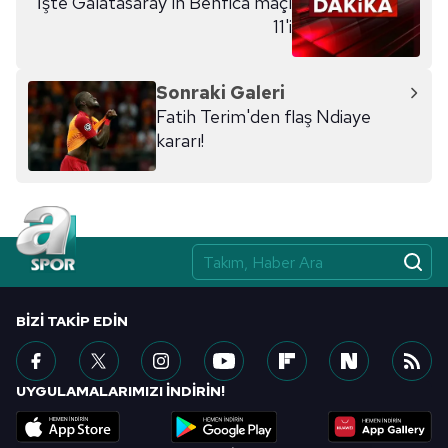
İşte Galatasaray'ın Benfica maçı
11'i
Sonraki Galeri
Fatih Terim'den flaş Ndiaye
kararı!
BIZI TAKIP EDIN
UYGULAMALARIMIZI İNDİRİN!