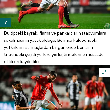
6698 sayılı Kişisel Verilerin Korunması Kanunu uyarınca
hazırlanmış Aydınlatma Metnimizi okumak ve sitemizde
ilgili mevzuata uygun olarak kullanılan çerezlerle ilgili bilgi
almak için lütfen
tıklayınız
.
Bu tipteki bayrak, flama ve pankartların stadyumlara
sokulmasının yasak olduğu, Benfica kulübündeki
yetkililerin ise maçlardan bir gün önce bunların
tribündeki çeşitli yerlere yerleştirmelerine müsaade
ettikleri kaydedildi.