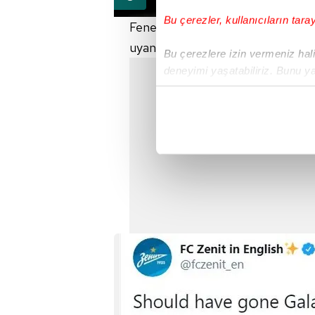
Bu çerezler, kullanıcıların tara
Fenerbahçe'nin dünyaca ünlü yıld
uyandırırken,
Rusya
'dan sürpriz 
Bu çerezlere izin vermeniz halin
deneyimi yaşatabiliriz. Bunu y
içerikleri sunabilmek adına el
noktasında tek gelir kalemimiz 
Her halükârda, kullanıcılar, bu 
Sizlere daha iyi bir hizmet sun
çerezler vasıtasıyla çeşitli kiş
amacıyla kullanılmaktadır. Diğer
reklam/pazarlama faaliyetlerinin
Çerezlere ilişkin tercihlerinizi 
butonuna tıklayabilir,
Çerez Bi
6698 sayılı Kişisel Verilerin 