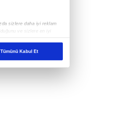
ızda sizlere daha iyi reklam
duğunu ve sizlere en iyi
liyetlerimizi karşılamak
Tümünü Kabul Et
ar gösterilmeyecektir."
çerezler kullanılmaktadır. Bu
u hizmetlerinin sunulması
i ve sizlere yönelik
nılacaktır.
kin detaylı bilgi için Ayarlar
ak ve sitemizde ilgili