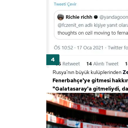
mevzuata uygun olarak kullanılan
Rusya'nın büyük kulüplerinden
Z
Fenerbahçe'ye gitmesi hakk
"Galatasaray'a gitmeliydi, d