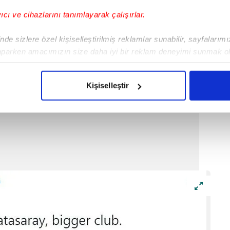
yıcı ve cihazlarını tanımlayarak çalışırlar.
ız Mesut Özil'i kadroya katması büyük yankı
bir paylaşım geldi.
de sizlere özel kişiselleştirilmiş reklamlar sunabilir, sayfalarım
aparken amacımızın size daha iyi bir reklam deneyimi sunmak ol
imizden gelen çabayı gösterdiğimizi ve bu noktada, reklamların ma
olduğunu sizlere hatırlatmak isteriz.
Kişiselleştir
çerezlere izin vermedikleri takdirde, kullanıcılara hedefli reklaml
abilmek için İnternet Sitemizde kendimize ve üçüncü kişilere ait 
isel verileriniz işlenmekte olup gerekli olan çerezler bilgi toplum
 çerezler, sitemizin daha işlevsel kılınması ve kişiselleştirilmes
 yapılması, amaçlarıyla sınırlı olarak açık rızanız dahilinde kulla
aşağıda yer alan panel vasıtasıyla belirleyebilirsiniz. Çerezlere iliş
lgilendirme Metnimizi
ziyaret edebilirsiniz.
Korunması Kanunu uyarınca hazırlanmış Aydınlatma Metnimizi okum