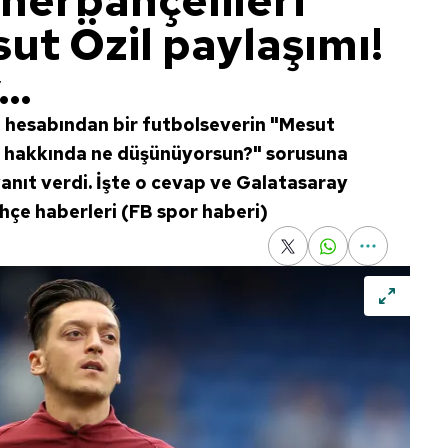
nerbahçelileri
ut Özil paylaşımı!
..
a hesabından bir futbolseverin "Mesut
i hakkında ne düşünüyorsun?" sorusuna
yanıt verdi. İşte o cevap ve Galatasaray
ahçe haberleri (FB spor haberi)