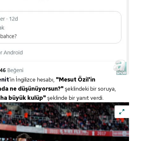
 çerezlerle ilgili bilgi almak için lütfen
tıklayınız
.
enit
'in İngilizce hesabı,
"Mesut Özil'in
ında ne düşünüyorsun?"
şeklindeki bir soruya,
aha büyük kulüp"
şeklinde bir yanıt verdi.