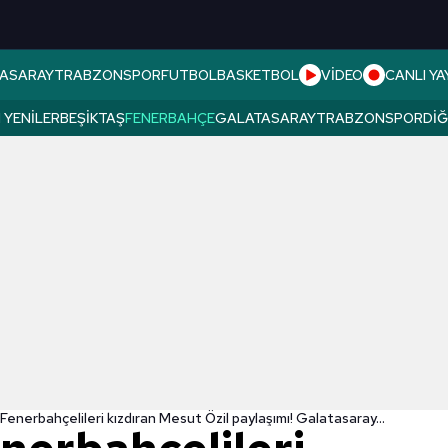
ASARAY
TRABZONSPOR
FUTBOL
BASKETBOL
VİDEO
CANLI YA
 YENILER
BEŞIKTAŞ
FENERBAHÇE
GALATASARAY
TRABZONSPOR
DI
Fenerbahçelileri kızdıran Mesut Özil paylaşımı! Galatasaray...