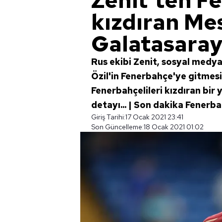
Zenit'ten Fe
kızdıran Mes
Galatasaray.
Rus ekibi Zenit, sosyal medy
Özil'in Fenerbahçe'ye gitmes
Fenerbahçelileri kızdıran bir 
detayı... | Son dakika Fenerb
Giriş Tarihi:
17 Ocak 2021 23:41
Son Güncelleme:
18 Ocak 2021 01:02