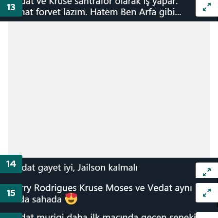
kullanılmaktadır. Bu çerezler vasıtasıyla çeşitli kişisel
verileriniz işlenmekte olup gerekli olan çerezler bilgi
toplumu hizmetlerinin sunulması amacıyla
kullanılmaktadır. Diğer çerezler, sitemizin daha işlevsel
kılınması ve kişiselleştirilmesi ve sizlere yönelik
reklam/pazarlama faaliyetlerinin yapılması, amaçlarıyla
sınırlı olarak açık rızanız dahilinde kullanılacaktır.
Çerezlere ilişkin tercihlerinizi aşağıda yer alan panel
vasıtasıyla belirleyebilirsiniz. Çerezlere ilişkin detaylı bilgi
için Ayarlar butonuna tıklayabilir,
Çerez Bilgilendirme
Metnimizi
ziyaret edebilirsiniz.
6698 sayılı Kişisel Verilerin Korunması Kanunu uyarınca
hazırlanmış Aydınlatma Metnimizi okumak ve sitemizde
ilgili mevzuata uygun olarak kullanılan çerezlerle ilgili bilgi
almak için lütfen
tıklayınız
.