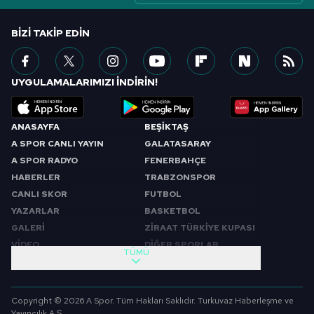
BIZI TAKIP EDIN
UYGULAMALARIMIZI İNDİRİN!
ANASAYFA
BEŞİKTAŞ
A SPOR CANLI YAYIN
GALATASARAY
A SPOR RADYO
FENERBAHÇE
HABERLER
TRABZONSPOR
CANLI SKOR
FUTBOL
YAZARLAR
BASKETBOL
GALERİ
ZİRAAT TÜRKİYE KUPASI
VİDEO
DİĞER SPORLAR
TÜMÜ
PROGRAMLAR
VIDEO
SABAH SPORU
FUTBOL
Copyright © 2026 A Spor. Tüm Hakları Saklıdır. Turkuvaz Haberleşme ve
SPOR GÜNDEMİ
BASKETBOL
Yayıncılık A.Ş.