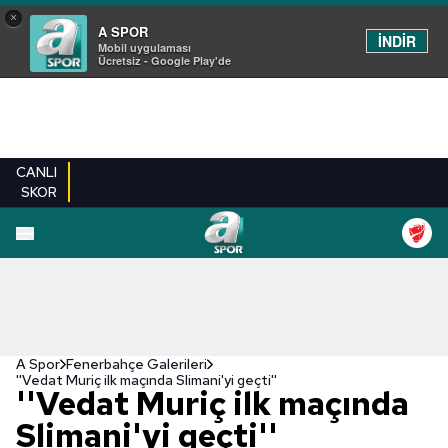
×
A SPOR
İNDİR
Mobil uygulaması
Ücretsiz - Google Play'de
CANLI
SKOR
EN YENILER
BEŞIKTAŞ
FENERBAHÇE
GALATASARAY
TRABZONSPO
A Spor
Fenerbahçe Galerileri
''Vedat Muriç ilk maçında Slimani'yi geçti''
''Vedat Muriç ilk maçında
Slimani'yi geçti''