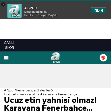
×
A SPOR
İNDİR
Mobil uygulaması
Ücretsiz - Google Play'de
CANLI
SKOR
EN YENILER
BEŞIKTAŞ
FENERBAHÇE
GALATASARAY
TRABZONSPO
A Spor
Fenerbahçe Galerileri
Ucuz etin yahnisi olmaz! Karavana Fenerbahçe...
Ucuz etin yahnisi olmaz!
Karavana Fenerbahçe...