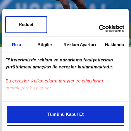
Reddet
Rıza
Bilgiler
Reklam Ayarları
Hakkında
Abdoulaye
Ba
"Sitelerimizde reklam ve pazarlama faaliyetlerinin
yürütülmesi amaçları ile çerezler kullanılmaktadır.
Bu çerezler, kullanıcıların tarayıcı ve cihazlarını
tanımlayarak çalışırlar.
Bu çerezlere izin vermeniz halinde sizlere özel
kişiselleştirilmiş reklamlar sunabilir, sayfalarımızda sizlere
Tümünü Kabul Et
daha iyi reklam deneyimi yaşatabiliriz. Bunu yaparken
amacımızın size daha iyi bir reklam deneyimi sunmak
olduğunu ve sizlere en iyi içerikleri sunabilmek adına