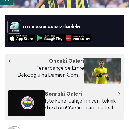
UYGULAMALARIMIZI İNDİRİN!
Önceki Galeri
Fenerbahçe'de Emre
Belözoğlu'na Damien Comolli
görevi! Tek telefonu yeter
Sonraki Galeri
İşte Fenerbahçe'nin yeni teknik
direktörü! Yardımcıları bile belli