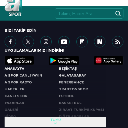
BIZI TAKIP EDIN
UYGULAMALARIMIZI İNDİRİN!
ANASAYFA
BEŞİKTAŞ
A SPOR CANLI YAYIN
GALATASARAY
A SPOR RADYO
FENERBAHÇE
HABERLER
TRABZONSPOR
CANLI SKOR
FUTBOL
YAZARLAR
BASKETBOL
GALERİ
ZİRAAT TÜRKİYE KUPASI
VİDEO
DİĞER SPORLAR
TÜMÜ