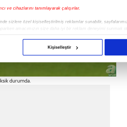
yıcı ve cihazlarını tanımlayarak çalışırlar.
de sizlere özel kişiselleştirilmiş reklamlar sunabilir, sayfalarım
aparken amacımızın size daha iyi bir reklam deneyimi sunmak ol
imizden gelen çabayı gösterdiğimizi ve bu noktada, reklamların ma
olduğunu sizlere hatırlatmak isteriz.
Kişiselleştir
çerezlere izin vermedikleri takdirde, kullanıcılara hedefli reklaml
abilmek için İnternet Sitemizde kendimize ve üçüncü kişilere ait 
isel verileriniz işlenmekte olup gerekli olan çerezler bilgi toplum
eksik durumda.
 çerezler, sitemizin daha işlevsel kılınması ve kişiselleştirilmes
 yapılması, amaçlarıyla sınırlı olarak açık rızanız dahilinde kulla
aşağıda yer alan panel vasıtasıyla belirleyebilirsiniz. Çerezlere iliş
lgilendirme Metnimizi
ziyaret edebilirsiniz.
Korunması Kanunu uyarınca hazırlanmış Aydınlatma Metnimizi okum