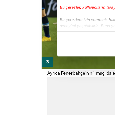
Bu çerezler, kullanıcıların tara
Bu çerezlere izin vermeniz halin
deneyimi yaşatabiliriz. Bunu y
içerikleri sunabilmek adına el
noktasında tek gelir kalemimiz 
Her halükârda, kullanıcılar, bu 
Sizlere daha iyi bir hizmet sun
çerezler vasıtasıyla çeşitli kiş
Ayrıca Fenerbahçe'nin 1 maçı da 
amacıyla kullanılmaktadır. Diğer
reklam/pazarlama faaliyetlerinin
Çerezlere ilişkin tercihlerinizi 
butonuna tıklayabilir,
Çerez Bi
6698 sayılı Kişisel Verilerin 