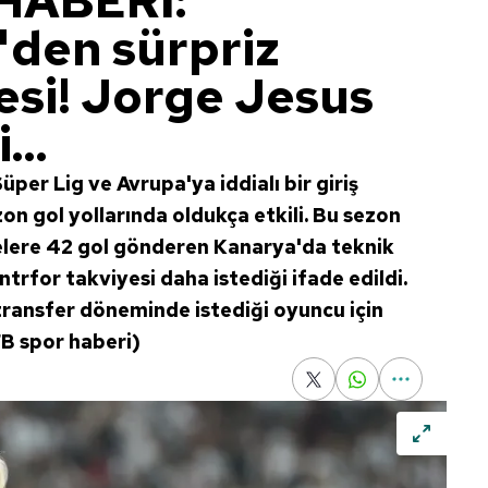
HABERİ:
den sürpriz
esi! Jorge Jesus
...
per Lig ve Avrupa'ya iddialı bir giriş
zon gol yollarında oldukça etkili. Bu sezon
elere 42 gol gönderen Kanarya'da teknik
trfor takviyesi daha istediği ifade edildi.
transfer döneminde istediği oyuncu için
(FB spor haberi)