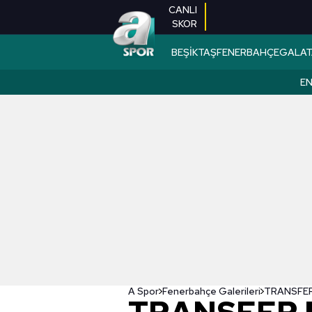
CANLI
SKOR
BEŞİKTAŞ
FENERBAHÇE
GALAT
EN
A Spor
Fenerbahçe Galerileri