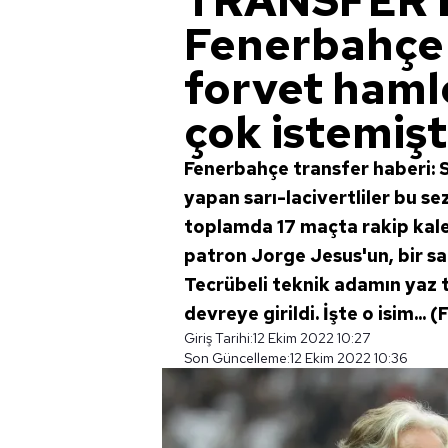
TRANSFER 
Fenerbahçe'
forvet haml
çok istemişti
Fenerbahçe transfer haberi: Sü
yapan sarı-lacivertliler bu se
toplamda 17 maçta rakip kal
patron Jorge Jesus'un, bir san
Tecrübeli teknik adamın yaz 
devreye girildi. İşte o isim... 
Giriş Tarihi:
12 Ekim 2022 10:27
Son Güncelleme:
12 Ekim 2022 10:36