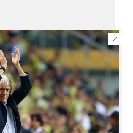
 çerezlerle ilgili bilgi almak için lütfen
tıklayınız
.