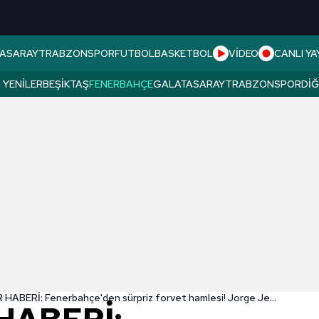
ASARAY
TRABZONSPOR
FUTBOL
BASKETBOL
VİDEO
CANLI YA
 YENILER
BEŞIKTAŞ
FENERBAHÇE
GALATASARAY
TRABZONSPOR
DI
TRANSFER HABERİ: Fenerbahçe'den sürpriz forvet hamlesi! Jorge Jesus çok istemişti...