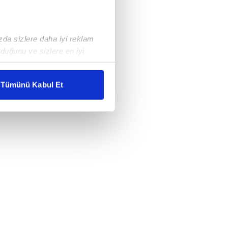
ızda sizlere daha iyi reklam
duğunu ve sizlere en iyi
liyetlerimizi karşılamak
Tümünü Kabul Et
ar gösterilmeyecektir."
çerezler kullanılmaktadır. Bu
u hizmetlerinin sunulması
i ve sizlere yönelik
nılacaktır.
kin detaylı bilgi için Ayarlar
ak ve sitemizde ilgili