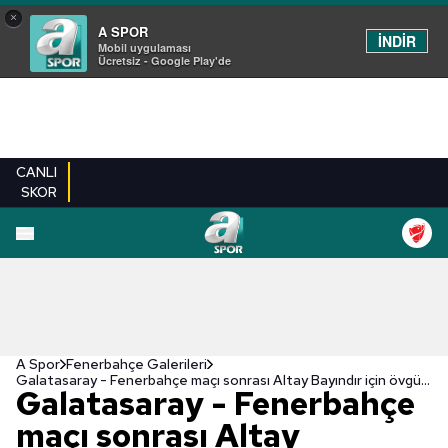
×
A SPOR
İNDİR
Mobil uygulaması
Ücretsiz - Google Play'de
CANLI
SKOR
EN YENILER
BEŞIKTAŞ
FENERBAHÇE
GALATASARAY
TRABZONSPO
A Spor
Fenerbahçe Galerileri
Galatasaray - Fenerbahçe maçı sonrası Altay Bayındır için övgü dolu sözler! "Tek başına tarih yazdın"
Galatasaray - Fenerbahçe
maçı sonrası Altay