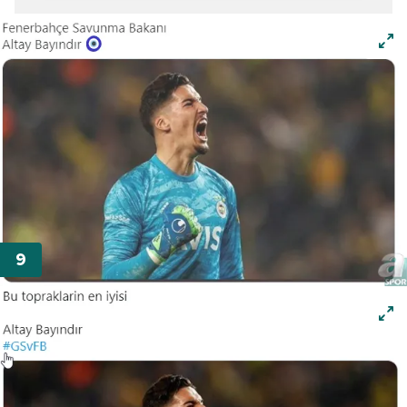
gösterilmeyecektir."
Sizlere daha iyi bir hizmet sunabilmek için İnternet
Sitemizde kendimize ve üçüncü kişilere ait çerezler
kullanılmaktadır. Bu çerezler vasıtasıyla çeşitli kişisel
verileriniz işlenmekte olup gerekli olan çerezler bilgi
toplumu hizmetlerinin sunulması amacıyla
kullanılmaktadır. Diğer çerezler, sitemizin daha işlevsel
kılınması ve kişiselleştirilmesi ve sizlere yönelik
reklam/pazarlama faaliyetlerinin yapılması, amaçlarıyla
sınırlı olarak açık rızanız dahilinde kullanılacaktır.
Çerezlere ilişkin tercihlerinizi aşağıda yer alan panel
vasıtasıyla belirleyebilirsiniz. Çerezlere ilişkin detaylı bilgi
için Ayarlar butonuna tıklayabilir,
Çerez Bilgilendirme
Metnimizi
ziyaret edebilirsiniz.
6698 sayılı Kişisel Verilerin Korunması Kanunu uyarınca
hazırlanmış Aydınlatma Metnimizi okumak ve sitemizde