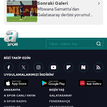
Sonraki Galeri
Mbwana Samatta'dan
Galatasaray derbisi yorumu!
"Takımın oynadığı oyunu
görünce..."
BIZI TAKIP EDIN
UYGULAMALARIMIZI İNDİRİN!
ANASAYFA
BEŞİKTAŞ
A SPOR CANLI YAYIN
GALATASARAY
A SPOR RADYO
FENERBAHÇE