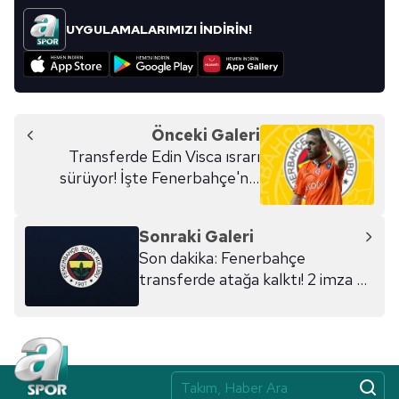
UYGULAMALARIMIZI İNDİRİN!
Önceki Galeri
Transferde Edin Visca ısrarı
sürüyor! İşte Fenerbahçe'nin
Başakşehir'e sunduğu teklif
Sonraki Galeri
Son dakika: Fenerbahçe
transferde atağa kalktı! 2 imza 2
ayrılık...