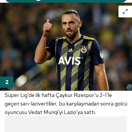
Süper Lig'de ilk hafta Çaykur Rizespor'u 2-1'le
geçen sarı-lacivertliler, bu karşılaşmadan sonra golcü
oyuncusu Vedat Muriqi'yi Lazio'ya sattı.