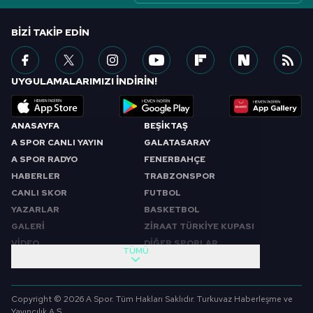
BIZI TAKIP EDIN
UYGULAMALARIMIZI İNDİRİN!
ANASAYFA
BEŞİKTAŞ
A SPOR CANLI YAYIN
GALATASARAY
A SPOR RADYO
FENERBAHÇE
HABERLER
TRABZONSPOR
CANLI SKOR
FUTBOL
YAZARLAR
BASKETBOL
GALERİ
ZİRAAT TÜRKİYE KUPASI
VİDEO
DİĞER SPORLAR
TÜMÜ
PROGRAMLAR
VIDEO
SABAH SPORU
FUTBOL
Copyright © 2026 A Spor. Tüm Hakları Saklıdır. Turkuvaz Haberleşme ve
SPOR GÜNDEMİ
BASKETBOL
Yayıncılık A.Ş.