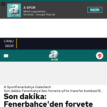
×
A SPOR
İNDİR
Mobil uygulaması
Ücretsiz - Google Play'de
CANLI
SKOR
EN YENILER
BEŞIKTAŞ
FENERBAHÇE
GALATASARAY
TRABZONSPO
A Spor
Fenerbahçe Galerileri
Son dakika: Fenerbahçe'den forvete çifte transfer bombası! Bonservisi elinde geliyor
Son dakika:
Fenerbahçe'den forvete