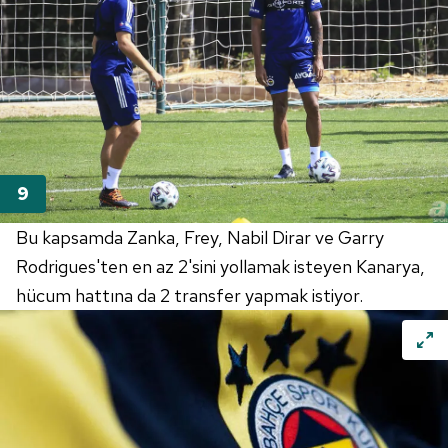
için Ayarlar butonuna tıklayabilir,
Çerez Bilgilendirme
Metnimizi
ziyaret edebilirsiniz.
6698 sayılı Kişisel Verilerin Korunması Kanunu uyarınca
hazırlanmış Aydınlatma Metnimizi okumak ve sitemizde
ilgili mevzuata uygun olarak kullanılan çerezlerle ilgili bilgi
almak için lütfen
tıklayınız
.
Bu kapsamda Zanka, Frey, Nabil Dirar ve Garry
Rodrigues'ten en az 2'sini yollamak isteyen Kanarya,
hücum hattına da 2 transfer yapmak istiyor.