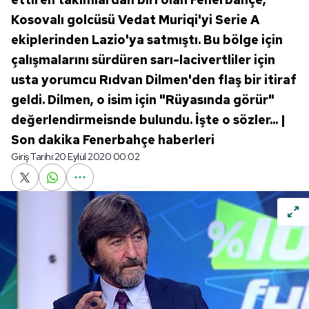
Kosovalı golcüsü Vedat Muriqi'yi Serie A
ekiplerinden Lazio'ya satmıştı. Bu bölge için
çalışmalarını sürdüren sarı-lacivertliler için
usta yorumcu Rıdvan Dilmen'den flaş bir itiraf
geldi. Dilmen, o isim için "Rüyasında görür"
değerlendirmeisnde bulundu. İşte o sözler... |
Son dakika Fenerbahçe haberleri
Giriş Tarihi:
20 Eylül 2020 00:02