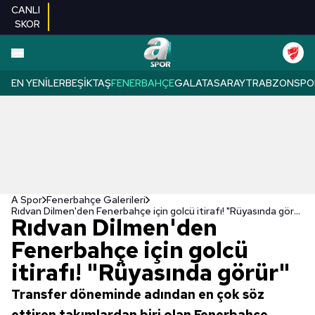
CANLI
SKOR
EN YENILER
BEŞIKTAŞ
FENERBAHÇE
GALATASARAY
TRABZONSPO
A Spor
Fenerbahçe Galerileri
Rıdvan Dilmen'den Fenerbahçe için golcü itirafı! "Rüyasında görür"
Rıdvan Dilmen'den
Fenerbahçe için golcü
itirafı! "Rüyasında görür"
Transfer döneminde adından en çok söz
ettiren takımlardan biri olan Fenerbahçe,