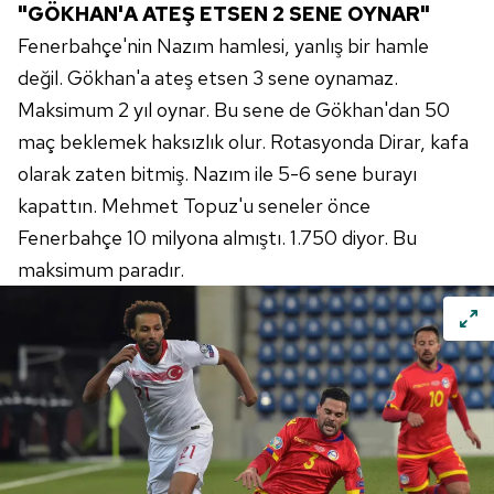
"GÖKHAN'A ATEŞ ETSEN 2 SENE OYNAR"
6698 sayılı Kişisel Verilerin Korunması Kanunu uyarınca
hazırlanmış Aydınlatma Metnimizi okumak ve sitemizde
Fenerbahçe'nin Nazım hamlesi, yanlış bir hamle
ilgili mevzuata uygun olarak kullanılan çerezlerle ilgili bilgi
değil. Gökhan'a ateş etsen 3 sene oynamaz.
almak için lütfen
tıklayınız
.
Maksimum 2 yıl oynar. Bu sene de Gökhan'dan 50
maç beklemek haksızlık olur. Rotasyonda Dirar, kafa
olarak zaten bitmiş. Nazım ile 5-6 sene burayı
kapattın. Mehmet Topuz'u seneler önce
Fenerbahçe 10 milyona almıştı. 1.750 diyor. Bu
maksimum paradır.