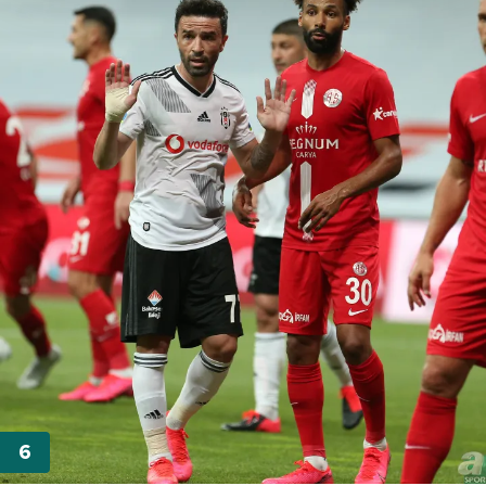
Her halükârda, kullanıcılar, bu çerezlere izin vermedikleri
takdirde, kullanıcılara hedefli reklamlar
gösterilmeyecektir."
Sizlere daha iyi bir hizmet sunabilmek için İnternet
Sitemizde kendimize ve üçüncü kişilere ait çerezler
kullanılmaktadır. Bu çerezler vasıtasıyla çeşitli kişisel
verileriniz işlenmekte olup gerekli olan çerezler bilgi
toplumu hizmetlerinin sunulması amacıyla
kullanılmaktadır. Diğer çerezler, sitemizin daha işlevsel
kılınması ve kişiselleştirilmesi ve sizlere yönelik
reklam/pazarlama faaliyetlerinin yapılması, amaçlarıyla
sınırlı olarak açık rızanız dahilinde kullanılacaktır.
Çerezlere ilişkin tercihlerinizi aşağıda yer alan panel
vasıtasıyla belirleyebilirsiniz. Çerezlere ilişkin detaylı bilgi
için Ayarlar butonuna tıklayabilir,
Çerez Bilgilendirme
Metnimizi
ziyaret edebilirsiniz.