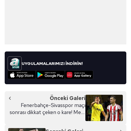
UYGULAMALARIMIZI İNDİRİN!
Önceki Galeri
Fenerbahçe-Sivasspor maçı
sonrası dikkat çeken o kare! Mert
Hakan Yandaş ve Emre
Belözoğlu...