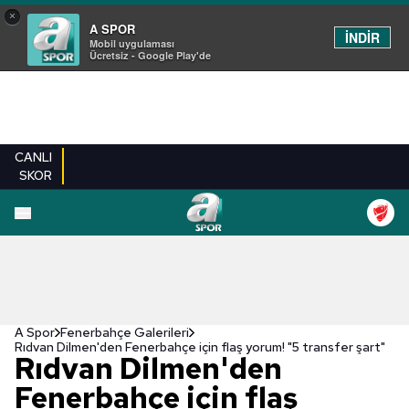
×
A SPOR
İNDİR
Mobil uygulaması
Ücretsiz - Google Play'de
CANLI
SKOR
EN YENILER
BEŞIKTAŞ
FENERBAHÇE
GALATASARAY
TRABZONSPO
A Spor
Fenerbahçe Galerileri
Rıdvan Dilmen'den Fenerbahçe için flaş yorum! "5 transfer şart"
Rıdvan Dilmen'den
Fenerbahçe için flaş