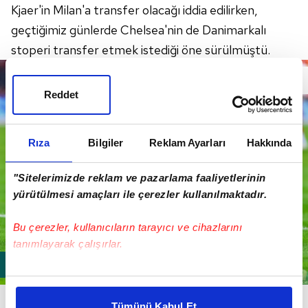
Kjaer'in Milan'a transfer olacağı iddia edilirken,
geçtiğimiz günlerde Chelsea'nin de Danimarkalı
stoperi transfer etmek istediği öne sürülmüştü.
Reddet
Rıza
Bilgiler
Reklam Ayarları
Hakkında
"Sitelerimizde reklam ve pazarlama faaliyetlerinin
yürütülmesi amaçları ile çerezler kullanılmaktadır.
Bu çerezler, kullanıcıların tarayıcı ve cihazlarını
tanımlayarak çalışırlar.
Bu çerezlere izin vermeniz halinde sizlere özel
Bu gelişmelerin ardından Milan Sportif Direktörü
kişiselleştirilmiş reklamlar sunabilir, sayfalarımızda sizlere
Tümünü Kabul Et