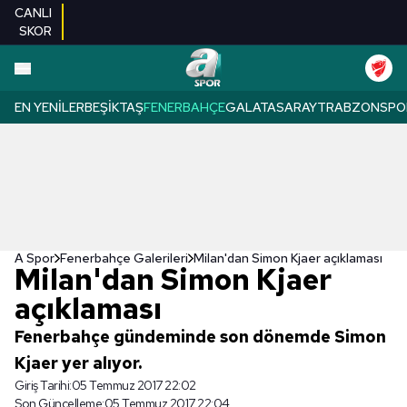
CANLI
SKOR
EN YENILER
BEŞIKTAŞ
FENERBAHÇE
GALATASARAY
TRABZONSPO
A Spor
Fenerbahçe Galerileri
Milan'dan Simon Kjaer açıklaması
Milan'dan Simon Kjaer
açıklaması
Fenerbahçe gündeminde son dönemde Simon
Kjaer yer alıyor.
Giriş Tarihi:
05 Temmuz 2017 22:02
Son Güncelleme:
05 Temmuz 2017 22:04