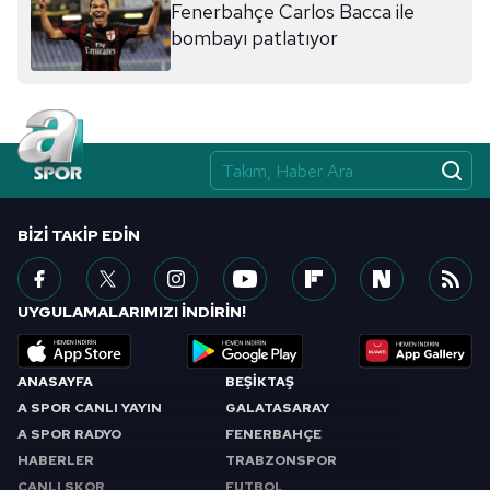
Fenerbahçe Carlos Bacca ile
bombayı patlatıyor
BIZI TAKIP EDIN
UYGULAMALARIMIZI İNDİRİN!
ANASAYFA
BEŞİKTAŞ
A SPOR CANLI YAYIN
GALATASARAY
A SPOR RADYO
FENERBAHÇE
HABERLER
TRABZONSPOR
CANLI SKOR
FUTBOL