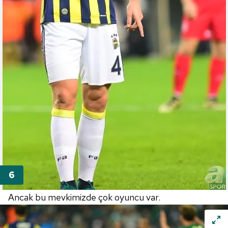
sınırlı olarak açık rızanız dahilinde kullanılacaktır.
Çerezlere ilişkin tercihlerinizi aşağıda yer alan panel
vasıtasıyla belirleyebilirsiniz. Çerezlere ilişkin detaylı bilgi
için Ayarlar butonuna tıklayabilir,
Çerez Bilgilendirme
Metnimizi
ziyaret edebilirsiniz.
6698 sayılı Kişisel Verilerin Korunması Kanunu uyarınca
hazırlanmış Aydınlatma Metnimizi okumak ve sitemizde
ilgili mevzuata uygun olarak kullanılan çerezlerle ilgili bilgi
almak için lütfen
tıklayınız
.
Ancak bu mevkimizde çok oyuncu var.