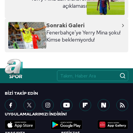
açıklaması
Sonraki Galeri
Fenerbahçe'ye Yerry Mina şoku!
Kimse beklemiyordu!
BIZI TAKIP EDIN
UYGULAMALARIMIZI İNDİRİN!