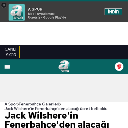
×
A SPOR
İNDİR
Mobil uygulaması
Ücretsiz - Google Play'de
CANLI
SKOR
EN YENILER
BEŞIKTAŞ
FENERBAHÇE
GALATASARAY
TRABZONSPO
A Spor
Fenerbahçe Galerileri
Jack Wilshere'in Fenerbahçe'den alacağı ücret belli oldu
Jack Wilshere'in
Fenerbahçe'den alacağı