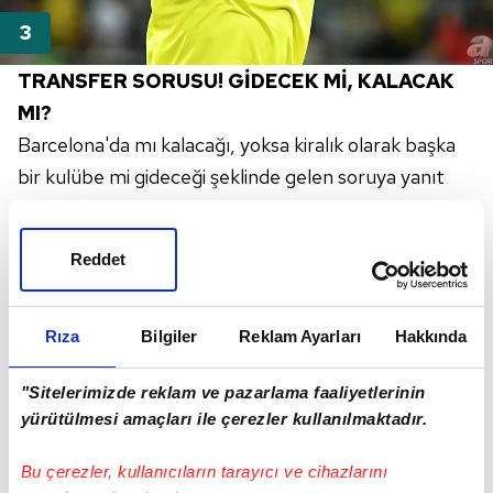
TRANSFER SORUSU! GİDECEK Mİ, KALACAK
MI?
Barcelona'da mı kalacağı, yoksa kiralık olarak başka
bir kulübe mi gideceği şeklinde gelen soruya yanıt
vermekten kaçınan Yerry Mina, "Bu konuda içim çok
rahat, Barcelona'daki geleceğim hakkında sakinim.
Reddet
Tanrıya inanıyor, güveniyorum." cevabını verdi ve
ardından röportajı bitirdi.
Rıza
Bilgiler
Reklam Ayarları
Hakkında
"Sitelerimizde reklam ve pazarlama faaliyetlerinin
yürütülmesi amaçları ile çerezler kullanılmaktadır.
Bu çerezler, kullanıcıların tarayıcı ve cihazlarını