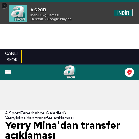
×
A SPOR
İNDİR
Mobil uygulaması
Ücretsiz - Google Play'de
CANLI
SKOR
EN YENILER
BEŞIKTAŞ
FENERBAHÇE
GALATASARAY
TRABZONSPO
A Spor
Fenerbahçe Galerileri
Yerry Mina'dan transfer açıklaması
Yerry Mina'dan transfer
açıklaması