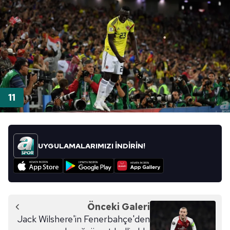
UYGULAMALARIMIZI İNDİRİN!
Önceki Galeri
Jack Wilshere'in Fenerbahçe'den