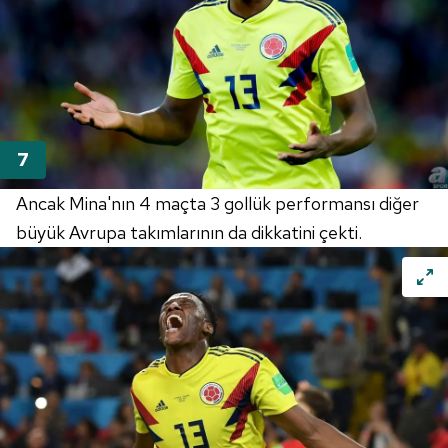
kılınması ve kişiselleştirilmesi ve sizlere yönelik
reklam/pazarlama faaliyetlerinin yapılması, amaçlarıyla
sınırlı olarak açık rızanız dahilinde kullanılacaktır.
Çerezlere ilişkin tercihlerinizi aşağıda yer alan panel
vasıtasıyla belirleyebilirsiniz. Çerezlere ilişkin detaylı bilgi
için Ayarlar butonuna tıklayabilir,
Çerez Bilgilendirme
Metnimizi
ziyaret edebilirsiniz.
Ancak Mina'nın 4 maçta 3 gollük performansı diğer
6698 sayılı Kişisel Verilerin Korunması Kanunu uyarınca
büyük Avrupa takımlarının da dikkatini çekti.
hazırlanmış Aydınlatma Metnimizi okumak ve sitemizde
ilgili mevzuata uygun olarak kullanılan çerezlerle ilgili bilgi
almak için lütfen
tıklayınız
.