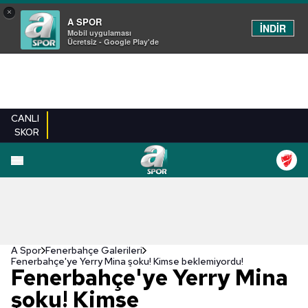
×
A SPOR
İNDİR
Mobil uygulaması
Ücretsiz - Google Play'de
CANLI
SKOR
EN YENILER
BEŞIKTAŞ
FENERBAHÇE
GALATASARAY
TRABZONSPO
A Spor
Fenerbahçe Galerileri
Fenerbahçe'ye Yerry Mina şoku! Kimse beklemiyordu!
Fenerbahçe'ye Yerry Mina
şoku! Kimse