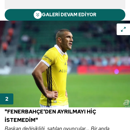
GALERİ DEVAM EDİYOR
"
FENERBAHÇE'DEN
AYRILMAYI HİÇ
İSTEMEDİM"
Başkan değişikliği, satılan oyuncular... Bir anda