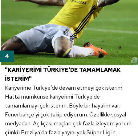
reklam/pazarlama faaliyetlerinin yapılması, amaçlarıyla
sınırlı olarak açık rızanız dahilinde kullanılacaktır.
Çerezlere ilişkin tercihlerinizi aşağıda yer alan panel
vasıtasıyla belirleyebilirsiniz. Çerezlere ilişkin detaylı bilgi
için Ayarlar butonuna tıklayabilir,
Çerez Bilgilendirme
Metnimizi
ziyaret edebilirsiniz.
6698 sayılı Kişisel Verilerin Korunması Kanunu uyarınca
"KARİYERİMİ TÜRKİYE'DE TAMAMLAMAK
hazırlanmış Aydınlatma Metnimizi okumak ve sitemizde
İSTERİM"
ilgili mevzuata uygun olarak kullanılan çerezlerle ilgili bilgi
almak için lütfen
tıklayınız
.
Kariyerime Türkiye'de devam etmeyi çok isterim.
Hatta mümkünse kariyerimi Türkiye'de
tamamlamayı çok isterim. Böyle bir hayalim var.
Fenerbahçe'yi
çok takip ediyorum. Özellikle sosyal
medyadan. Açıkçası maçları çok fazla izleyemiyorum
çünkü Brezilya'da fazla yayını yok Süper Lig'in.