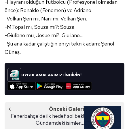
-Hayranı olduğun futbolcu (Profesyonel olmadan
önce):
Ronaldo
(Fenomen) ve
Adriano
.
-Volkan Şen mi, Nani mi: Volkan Şen.
-M.Topal mı,
Souza
mı?:
Souza
..
-
Giuliano
mu,
Josue
mi?:
Giuliano
...
-Şu ana kadar çalıştığın en iyi teknik adam: Şenol
Güneş.
UYGULAMALARIMIZI İNDİRİN!
Önceki Galeri
Fenerbahçe'de ilk hedef sol bek!
Gündemdeki isimler...