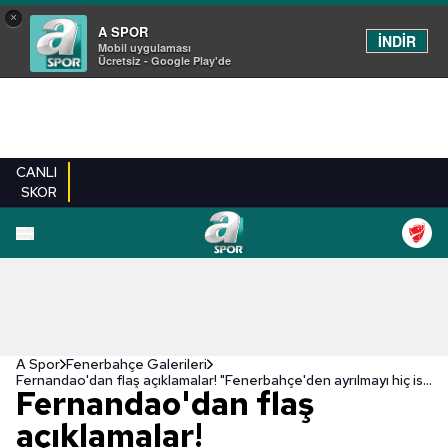
×
A SPOR
İNDİR
Mobil uygulaması
Ücretsiz - Google Play'de
CANLI
SKOR
EN YENILER
BEŞIKTAŞ
FENERBAHÇE
GALATASARAY
TRABZONSPO
A Spor
Fenerbahçe Galerileri
Fernandao'dan flaş açıklamalar! "Fenerbahçe'den ayrılmayı hiç istemedim"
Fernandao'dan flaş
açıklamalar!