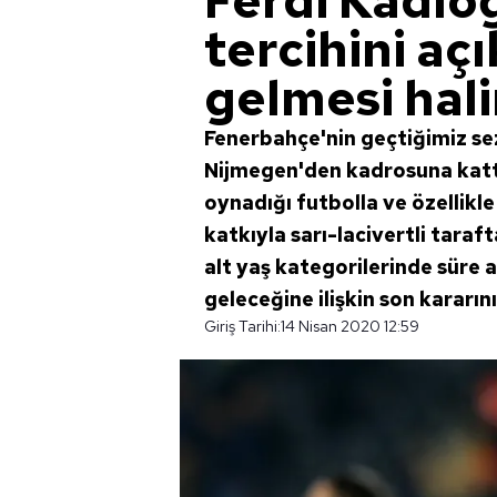
Ferdi Kadıoğ
tercihini açı
gelmesi hali
Fenerbahçe'nin geçtiğimiz se
Nijmegen'den kadrosuna kattı
oynadığı futbolla ve özellikl
katkıyla sarı-lacivertli taraft
alt yaş kategorilerinde süre a
geleceğine ilişkin son kararını 
Giriş Tarihi:
14 Nisan 2020 12:59