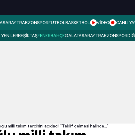
ASARAY
TRABZONSPOR
FUTBOL
BASKETBOL
VİDEO
CANLI YA
 YENILER
BEŞIKTAŞ
FENERBAHÇE
GALATASARAY
TRABZONSPOR
DI
ğlu milli takım tercihini açıkladı! "Teklif gelmesi halinde..."