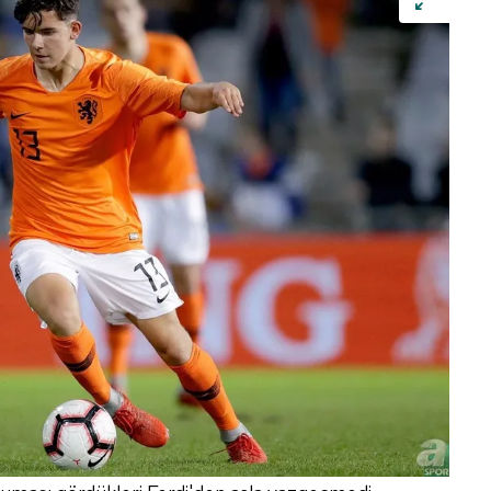
 çerezlerle ilgili bilgi almak için lütfen
tıklayınız
.