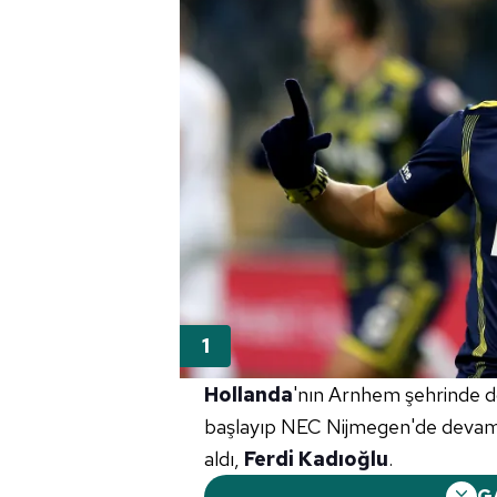
Hollanda
'nın Arnhem şehrinde d
başlayıp NEC Nijmegen'de devam 
aldı,
Ferdi Kadıoğlu
.
G