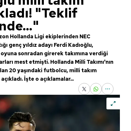
lu milli takım
kladı! "Teklif
nde..."
zon Hollanda Ligi ekiplerinden NEC
ğı genç yıldız adayı Ferdi Kadıoğlu,
e oyuna sonradan girerek takımına verdiği
arları mest etmişti. Hollanda Milli Takımı'nın
lan 20 yaşındaki futbolcu, milli takım
açıkladı. İşte o açıklamalar...