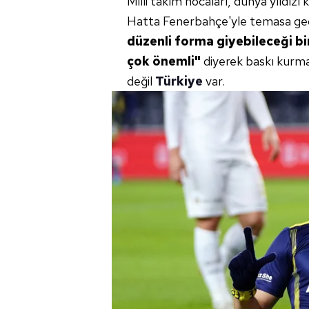
Milli takım hocaları, dünya yıldız
Hatta Fenerbahçe'yle temasa ge
düzenli forma giyebileceği bir
çok önemli"
diyerek baskı kurmay
değil
Türkiye
var.