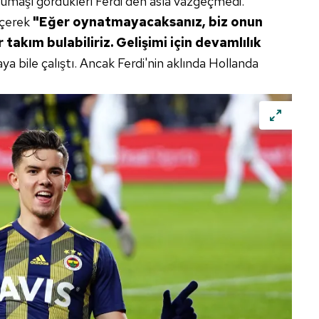
ı kumaşı gördükleri Ferdi'den asla vazgeçmedi.
çerek
"Eğer oynatmayacaksanız, biz onun
 takım bulabiliriz. Gelişimi için devamlılık
a bile çalıştı. Ancak Ferdi'nin aklında Hollanda