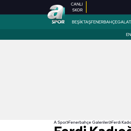
CANLI
SKOR
BEŞİKTAŞ
FENERBAHÇE
GALAT
EN
A Spor
Fenerbahçe Galerileri
Ferdi Kadıo