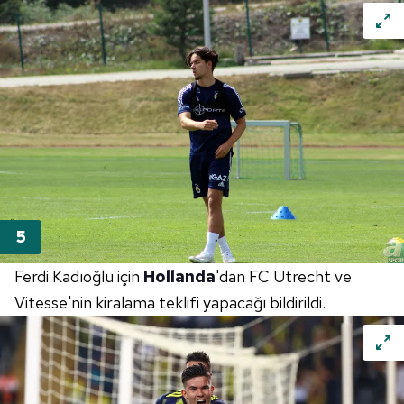
reklam/pazarlama faaliyetlerinin yapılması, amaçlarıyla
sınırlı olarak açık rızanız dahilinde kullanılacaktır.
Çerezlere ilişkin tercihlerinizi aşağıda yer alan panel
vasıtasıyla belirleyebilirsiniz. Çerezlere ilişkin detaylı bilgi
için Ayarlar butonuna tıklayabilir,
Çerez Bilgilendirme
Metnimizi
ziyaret edebilirsiniz.
6698 sayılı Kişisel Verilerin Korunması Kanunu uyarınca
hazırlanmış Aydınlatma Metnimizi okumak ve sitemizde
ilgili mevzuata uygun olarak kullanılan çerezlerle ilgili bilgi
almak için lütfen
tıklayınız
.
Ferdi Kadıoğlu için
Hollanda
'dan FC Utrecht ve
Vitesse'nin kiralama teklifi yapacağı bildirildi.