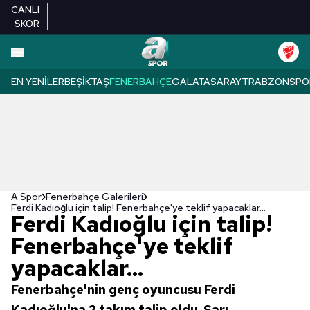
CANLI
SKOR
EN YENILER
BEŞIKTAŞ
FENERBAHÇE
GALATASARAY
TRABZONSPO
A Spor
Fenerbahçe Galerileri
Ferdi Kadıoğlu için talip! Fenerbahçe'ye teklif yapacaklar...
Ferdi Kadıoğlu için talip!
Fenerbahçe'ye teklif
yapacaklar...
Fenerbahçe'nin genç oyuncusu Ferdi
Kadıoğlu'na 2 takım talip oldu. Sarı