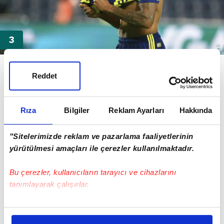
Brezilyalı orta saha oyuncusu Luiz Gustavo'yu gelen
tekliflere rağmen göndermeme kararı alan
Reddet
Fenerbahçe, Ozan Tufan'ın da fiyatını 15 milyon euro
olarak belirledi.
Rıza
Bilgiler
Reklam Ayarları
Hakkında
"Sitelerimizde reklam ve pazarlama faaliyetlerinin
yürütülmesi amaçları ile çerezler kullanılmaktadır.
Bu çerezler, kullanıcıların tarayıcı ve cihazlarını
tanımlayarak çalışırlar.
Bu çerezlere izin vermeniz halinde sizlere özel
kişiselleştirilmiş reklamlar sunabilir, sayfalarımızda sizlere