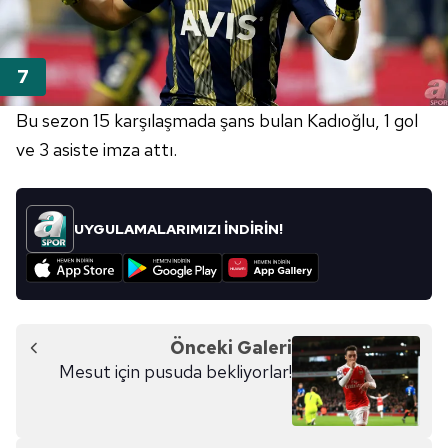
Bu sezon 15 karşılaşmada şans bulan Kadıoğlu, 1 gol
ve 3 asiste imza attı.
UYGULAMALARIMIZI İNDİRİN!
Önceki Galeri
Mesut için pusuda bekliyorlar!