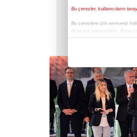
Bu çerezler, kullanıcıların tara
Bu çerezlere izin vermeniz halin
deneyimi yaşatabiliriz. Bunu y
içerikleri sunabilmek adına el
noktasında tek gelir kalemimiz 
Her halükârda, kullanıcılar, bu 
Sizlere daha iyi bir hizmet sun
çerezler vasıtasıyla çeşitli kiş
amacıyla kullanılmaktadır. Diğer
reklam/pazarlama faaliyetlerinin
Çerezlere ilişkin tercihlerinizi 
butonuna tıklayabilir,
Çerez Bi
6698 sayılı Kişisel Verilerin 