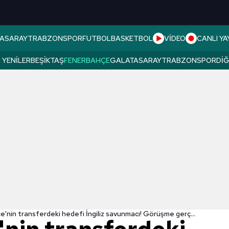
ASARAY
TRABZONSPOR
FUTBOL
BASKETBOL
VİDEO
CANLI YA
 YENILER
BEŞIKTAŞ
FENERBAHÇE
GALATASARAY
TRABZONSPOR
DI
Fenerbahçe'nin transferdeki hedefi İngiliz savunmacı! Görüşme gerçekleşti