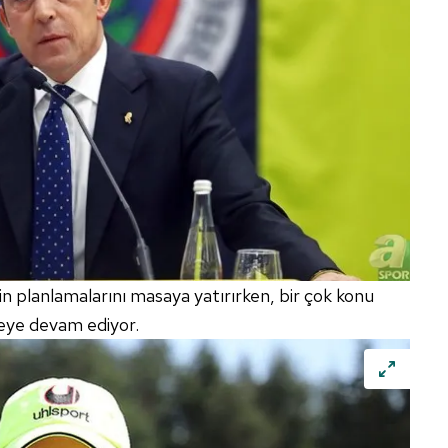
çin planlamalarını masaya yatırırken, bir çok konu
eye devam ediyor.