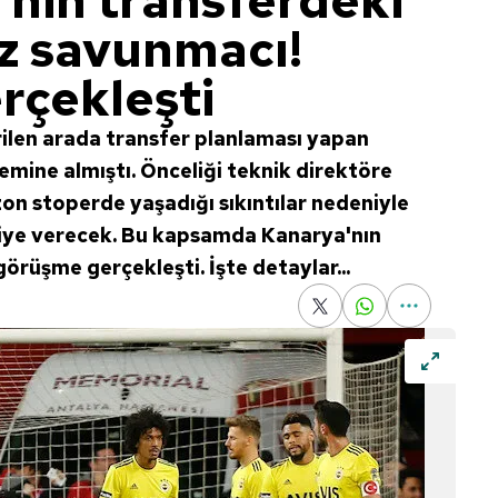
nin transferdeki
iz savunmacı!
rçekleşti
rilen arada transfer planlaması yapan
mine almıştı. Önceliği teknik direktöre
ezon stoperde yaşadığı sıkıntılar nedeniyle
kiye verecek. Bu kapsamda Kanarya'nın
e görüşme gerçekleşti. İşte detaylar...