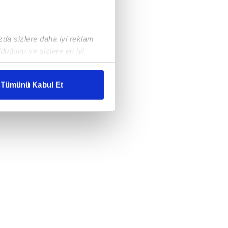
ızda sizlere daha iyi reklam
duğunu ve sizlere en iyi
liyetlerimizi karşılamak
Tümünü Kabul Et
ar gösterilmeyecektir."
çerezler kullanılmaktadır. Bu
u hizmetlerinin sunulması
i ve sizlere yönelik
nılacaktır.
kin detaylı bilgi için Ayarlar
ak ve sitemizde ilgili