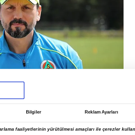
ise teknik direktör... Yönetim, Erol Bulut,
ad Bjelica isimleri üzerinde özellikle duruyor.
Bilgiler
Reklam Ayarları
rlama faaliyetlerinin yürütülmesi amaçları ile çerezler kullan