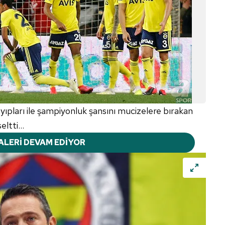
yıpları ile şampiyonluk şansını mucizelere bırakan
ltti...
ALERİ DEVAM EDİYOR