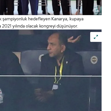
 çerezlerle ilgili bilgi almak için lütfen
tıklayınız
.
k şampiyonluk hedefleyen Kanarya, kupaya
 2021 yılında olacak kongreyi düşünüyor.