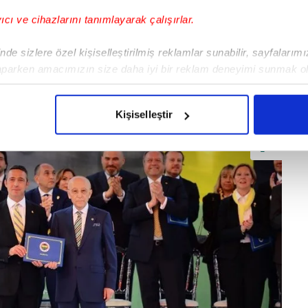
yıcı ve cihazlarını tanımlayarak çalışırlar.
de sizlere özel kişiselleştirilmiş reklamlar sunabilir, sayfalarım
aparken amacımızın size daha iyi bir reklam deneyimi sunmak ol
imizden gelen çabayı gösterdiğimizi ve bu noktada, reklamların ma
olduğunu sizlere hatırlatmak isteriz.
Kişiselleştir
çerezlere izin vermedikleri takdirde, kullanıcılara hedefli reklaml
abilmek için İnternet Sitemizde kendimize ve üçüncü kişilere ait 
isel verileriniz işlenmekte olup gerekli olan çerezler bilgi toplum
 çerezler, sitemizin daha işlevsel kılınması ve kişiselleştirilmes
 yapılması, amaçlarıyla sınırlı olarak açık rızanız dahilinde kulla
aşağıda yer alan panel vasıtasıyla belirleyebilirsiniz. Çerezlere iliş
lgilendirme Metnimizi
ziyaret edebilirsiniz.
Korunması Kanunu uyarınca hazırlanmış Aydınlatma Metnimizi okum