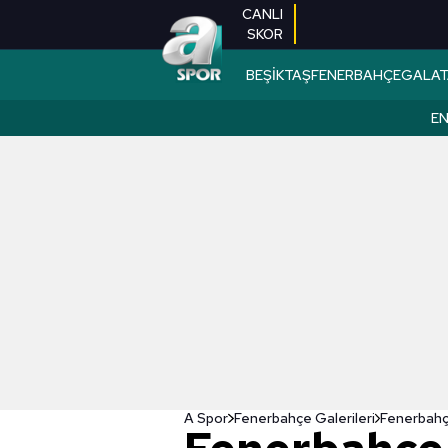
CANLI
SKOR
BEŞİKTAŞ
FENERBAHÇE
GALAT
EN
A Spor
Fenerbahçe Galerileri