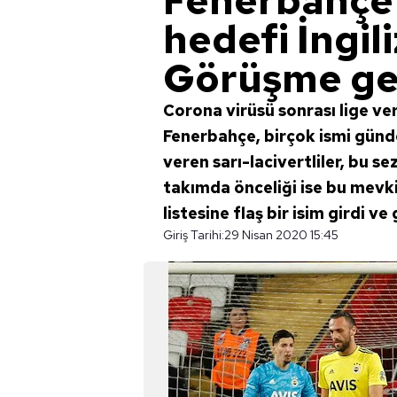
Fenerbahçe'
hedefi İngil
Görüşme ge
Corona virüsü sonrası lige ve
Fenerbahçe, birçok ismi günde
veren sarı-lacivertliler, bu s
takımda önceliği ise bu mev
listesine flaş bir isim girdi v
Giriş Tarihi:
29 Nisan 2020 15:45