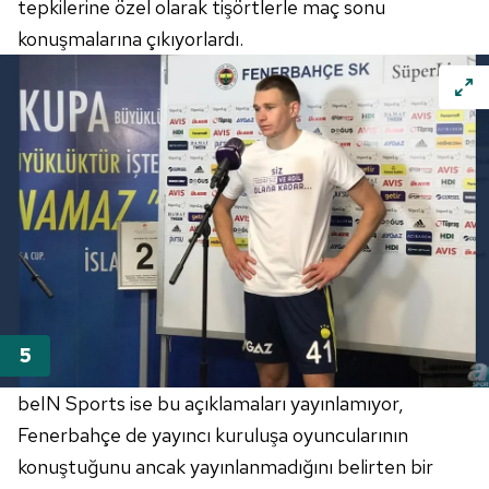
almak için lütfen
tıklayınız
.
tepkilerine özel olarak tişörtlerle maç sonu
konuşmalarına çıkıyorlardı.
beIN Sports ise bu açıklamaları yayınlamıyor,
Fenerbahçe de yayıncı kuruluşa oyuncularının
konuştuğunu ancak yayınlanmadığını belirten bir