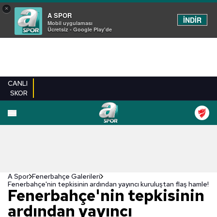
×
A SPOR
İNDİR
Mobil uygulaması
Ücretsiz - Google Play'de
CANLI
SKOR
EN YENILER
BEŞIKTAŞ
FENERBAHÇE
GALATASARAY
TRABZONSPO
A Spor
Fenerbahçe Galerileri
Fenerbahçe'nin tepkisinin ardından yayıncı kuruluştan flaş hamle!
Fenerbahçe'nin tepkisinin
ardından yayıncı