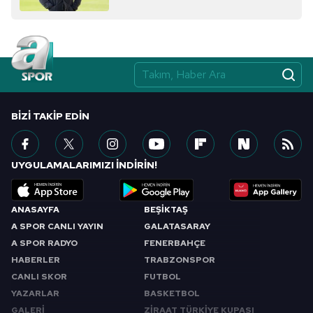
BIZI TAKIP EDIN
UYGULAMALARIMIZI İNDİRİN!
ANASAYFA
BEŞİKTAŞ
A SPOR CANLI YAYIN
GALATASARAY
A SPOR RADYO
FENERBAHÇE
HABERLER
TRABZONSPOR
CANLI SKOR
FUTBOL
YAZARLAR
BASKETBOL
GALERİ
ZİRAAT TÜRKİYE KUPASI