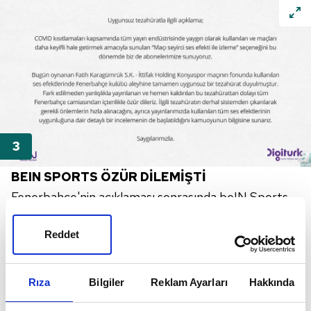
BEIN SPORTS ÖZÜR DİLEMİŞTİ
Fenerbahçe'nin açıklaması sonrasında beIN Sports
özür mesajı yayınlamış "Bugün oynanan
Fatih
Reddet
Karagümrük
-İttifak Holding Konyaspor maçının
fonunda kullanılan ses efektlerinde Fenerbahçe
Kulübü aleyhine tamamen uygunsuz bir tezahürat
Rıza
Bilgiler
Reklam Ayarları
Hakkında
duyulmuştur. Fark edilmeden, yanlışlıkla yayınlanan